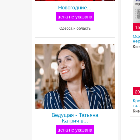
Новогодние...
цена не указана
15
Одесса и область
Офі
нер
Кие
20
Кре
та..
Кие
Ведущая - Татьяна
Катрич в...
цена не указана