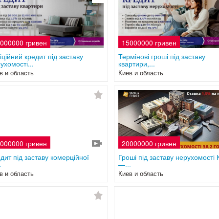
000000 гривен
15000000 гривен
ційний кредит під заставу
Термінові гроші під заставу
ухомості...
квартири,...
в и область
Киев и область
000000 гривен
20000000 гривен
дит під заставу комерційної
Гроші під заставу нерухомості 
.
—...
в и область
Киев и область