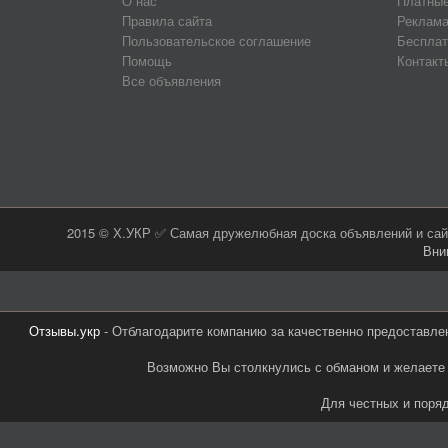
О нас
Платные
Правила сайта
Реклама
Пользовательское соглашение
Бесплат
Помощь
Контакт
Все объявления
2015 © Х.УКР ✅ Самая дружелюбная доска объявлений и сайт
Вни
Отзывы.укр
- Отблагодарите компанию за качественно предоставле
Возможно Вы столкнулись с обманом и желаете 
Для честных и поря