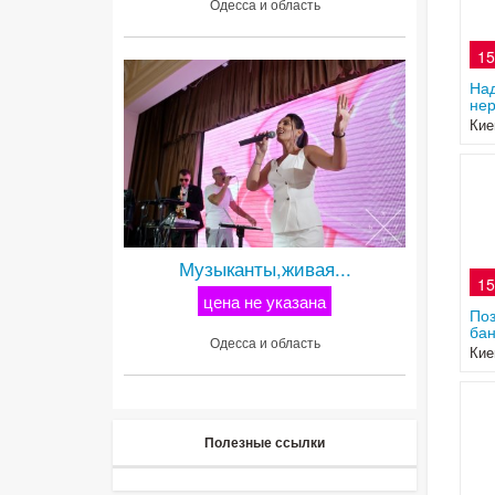
Одесса и область
15
Над
нер
Кие
Музыканты,живая...
15
цена не указана
Поз
бан
Одесса и область
Кие
Полезные ссылки