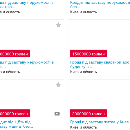
ші під заставу нерухомості з
Кредит під заставу нерухомості
латою...
без...
в и область
Киев и область
000000 гривен
15000000 гривен
ші під заставу нерухомості в
Гроші під заставу квартири або
ь...
будинку в...
в и область
Киев и область
000000 гривен
20000000 гривен
дит під 1,5% під
Гроші під заставу житла у Києві
таву майна без...
Киев и область