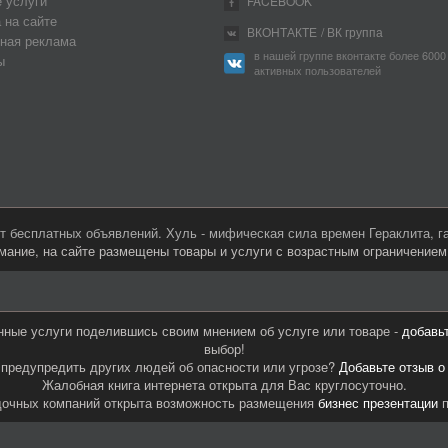
 услуги
FACEBOOK
 на сайте
ВКОНТАКТЕ
/ ВК группа
ная реклама
в нашей группе вконтакте более 6000
ы
активных пользователей
 бесплатных объявлений. Хуль - мифическая сила времен Гераклита, 
мание, на сайте размещены товары и услуги с возрастным ограничение
нные услуги поделившись своим мнением об услуге или товаре -
добавь
выбор!
предупредить других людей об опасности или угрозе?
Добавьте отзыв о
Жалобная книга интернета открыта для Вас круглосуточно.
дочных компаний открыта возможность размещения
бизнес презентации
п