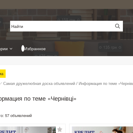
ории
Избранное
ма
✅ Самая дружелюбная доска объявлений
/
Информация по теме «Чернів
рмация по теме «Чернівці»
го: 57 объявлений