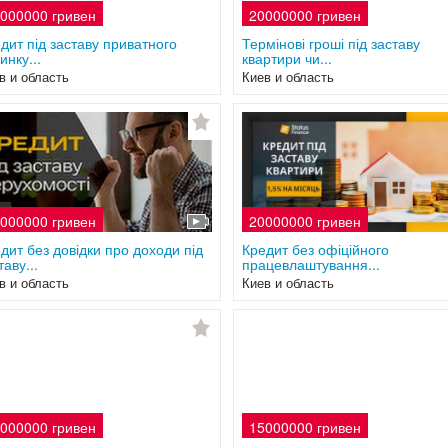
000000 гривен
20000000 гривен
дит під заставу приватного
Термінові гроші під заставу
инку...
квартири чи...
в и область
Киев и область
000000 гривен
20000000 гривен
дит без довідки про доходи під
Кредит без офіційного
таву...
працевлаштування...
в и область
Киев и область
000000 гривен
15000000 гривен