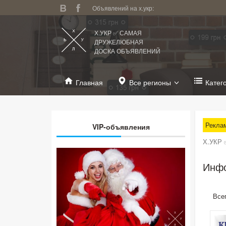
Объявлений на х.укр:
Х.УКР ✅ САМАЯ
ДРУЖЕЛЮБНАЯ
ДОСКА ОБЪЯВЛЕНИЙ
Главная
Все регионы
Катег
Рекла
VIP-объявления
Х.УКР 
Инфо
Все