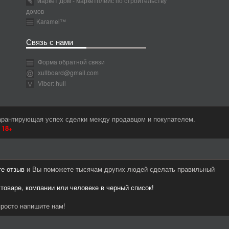
Маркет Дом - маркетплейс по строительству
домов
Karamel™
Связь с нами
Форма обратной связи
xullboard@gmail.com
Viber: hull
гарантирующая успех сделки между продавцом и покупателем.
м
18+
те отзыв
и Вы поможете тысячам других людей сделать правильный
 товаре, компании или человеке в черный список!
росто напишите нам!