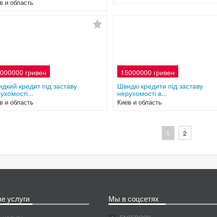
в и область
000000 гривен
15000000 гривен
дкий кредит під заставу
Швидкі кредити під заставу
ухомості...
нерухомості в...
в и область
Киев и область
1
2
е услуги
Мы в соцсетях