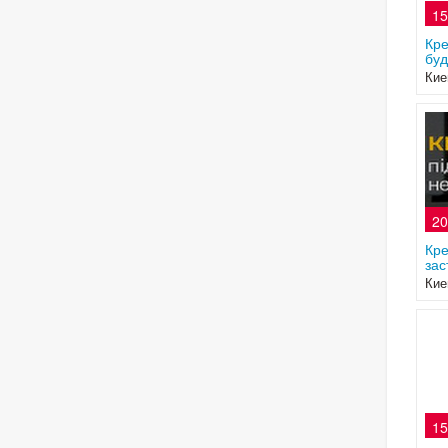
15
Кре
буд
Кие
20
Кре
зас
Кие
15