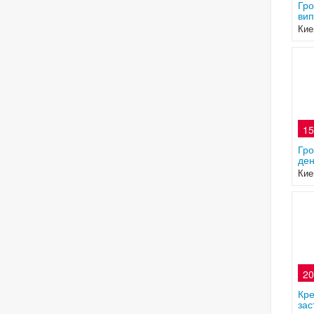
Гро
вип
Кие
15
Гро
ден
Кие
20
Кре
зас