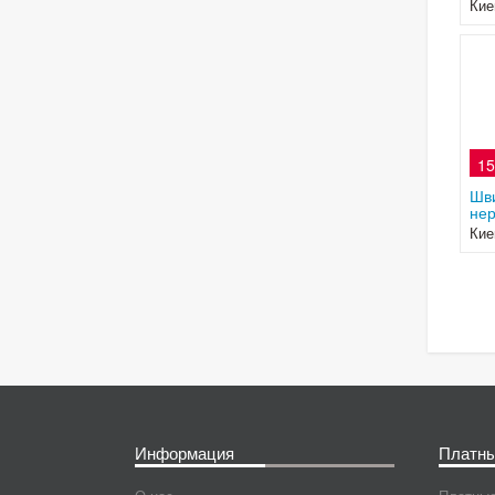
Кие
15
Шви
нер
Кие
Информация
Платны