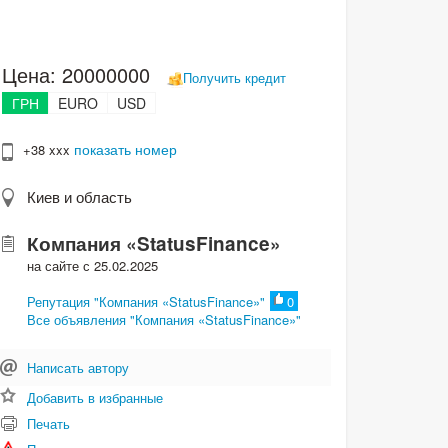
Цена:
20000000
Получить кредит
ГРН
EURO
USD
показать номер
+38 xxx
Киев и область
Компания «StatusFinance»
на сайте с 25.02.2025
Репутация "Компания «StatusFinance»"
0
Все объявления "Компания «StatusFinance»"
Написать автору
Добавить в избранные
Печать