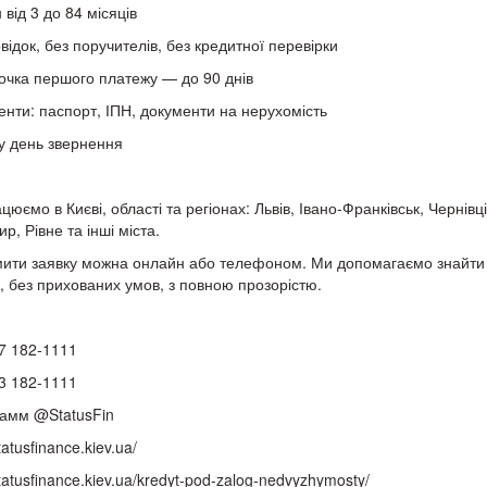
 від 3 до 84 місяців
овідок, без поручителів, без кредитної перевірки
рочка першого платежу — до 90 днів
енти: паспорт, ІПН, документи на нерухомість
 у день звернення
цюємо в Києві, області та регіонах: Львів, Івано-Франківськ, Чернів
р, Рівне та інші міста.
ти заявку можна онлайн або телефоном. Ми допомагаємо знайти н
в, без прихованих умов, з повною прозорістю.
7 182-1111
3 182-1111
амм @StatusFin
statusfinance.kiev.ua/
statusfinance.kiev.ua/kredyt-pod-zalog-nedvyzhymosty/