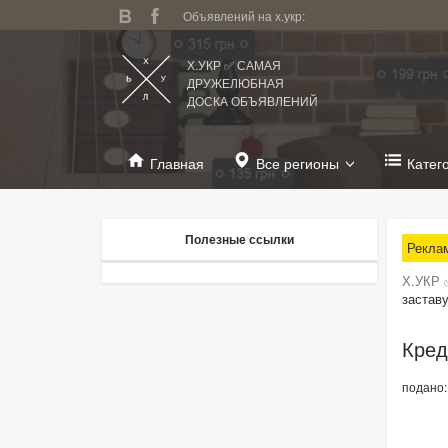
Объявлений на х.укр:
Х.УКР ✅ САМАЯ
ДРУЖЕЛЮБНАЯ
ДОСКА ОБЪЯВЛЕНИЙ
Главная
Все регионы
Катег
Полезные ссылки
Рекла
Х.УКР 
заставу
Кред
подано: