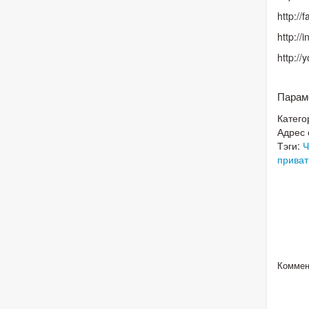
http:/
http://
http:/
Парам
Катего
Адрес 
Тэги:
Ч
приват
Коммен