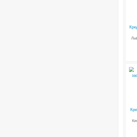
Кре
Льв
Кре
Ки