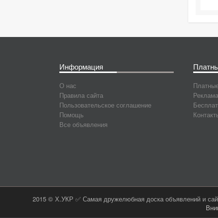
Информация
Платны
О нас
Платные
Правила сайта
Реклама
Пользовательское соглашение
Бесплат
Помощь
Контакт
Все объявления
2015 © Х.УКР ✅ Самая дружелюбная доска объявлений и сайт
Вни