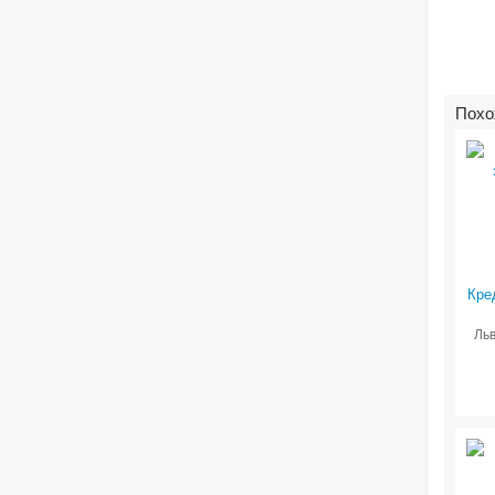
Похо
Кре
Льв