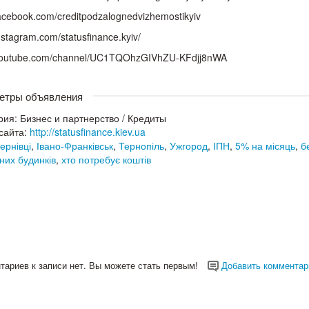
/facebook.com/creditpodzalognedvizhemostikyiv
instagram.com/statusfinance.kyiv/
/youtube.com/channel/UC1TQOhzGIVhZU-KFdjj8nWA
етры объявления
рия:
Бизнес и партнерство
/
Кредиты
сайта:
http://statusfinance.kiev.ua
ернівці
,
Івано-Франківськ
,
Тернопіль
,
Ужгород
,
ІПН
,
5% на місяць
,
б
них будинків
,
хто потребує коштів
тариев к записи нет. Вы можете стать первым!
Добавить комментар