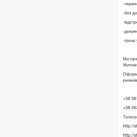
-термін
-без д
-відст
-докум
-гроші
Ми пра
Житоми
Оформи
ризикі
+38 06
+38 06
Телегр
http://
http://