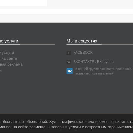
е услуги
Мы в соцсетях
 услуги
FACEBOOK
 на сайте
ВКОНТАКТЕ
/ ВК группа
ная реклама
в нашей группе вконтакте более 6000
ы
активных пользователей
 бесплатных объявлений. Хуль - мифическая сила времен Гераклита, 
мание, на сайте размещены товары и услуги с возрастным ограничение