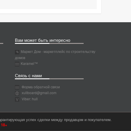
Вам может быть интересно
Маркет Дом - маркетплейс по строительству
домов
Karamel™
Связь с нами
Форма обратной связи
xullboard@gmail.com
Viber: hull
гарантирующая успех сделки между продавцом и покупателем.
м
18+