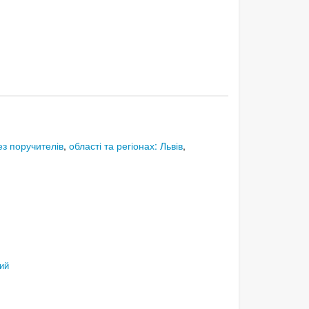
ез поручителів
,
області та регіонах: Львів
,
ий