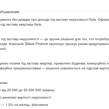
 объявления
ування без довідки про доходи під заставу нерухомості Київ. Офор
 під заставу квартири Київ.
 під заставу нерухомості — це зручне рішення для тих, хто потребує
ходи. Компанія Status Finance пропонує прозорі умови кредитування
атії.
аємо позики під заставу квартир, приватних будинків, комерційної 
офіційно працевлаштовані — рішення ухвалюється на підставі вартос
мови:
т від 20 000 до 20 000 000 гривень
% ринкової вартості нерухомості
а — 1,5% на місяць, фіксована