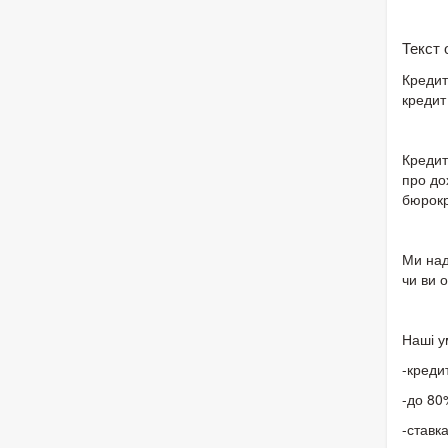
Текст
Кредит
кредит
Кредит
про до
бюрокр
Ми над
чи ви 
Наші у
-креди
-до 80
-ставк