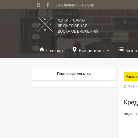
Объявлений на х.укр:
Х.УКР ✅ САМАЯ
ДРУЖЕЛЮБНАЯ
ДОСКА ОБЪЯВЛЕНИЙ
Главная
Все регионы
Катег
Полезные ссылки
Рекла
Х.УКР 
Кред
подано: