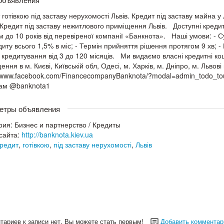
 готівкою під заставу нерухомості Львів. Кредит під заставу майна у 
 Кредит під заставу нежитлового приміщення Львів. Доступні кредити
м до 10 років від перевіреної компанії «Банкнота». Наші умови: - Су
диту всього 1,5% в міс; - Термін прийняття рішення протягом 9 хв; - 
 кредитування від 3 до 120 місяців. Ми видаємо власні кредитні ко
ння в м. Києві, Київській обл, Одесі, м. Харків, м. Дніпро, м. Львов
//www.facebook.com/FinancecompanyBanknota/?modal=admin_todo_tour
рам @banknota1
етры объявления
рия:
Бизнес и партнерство
/
Кредиты
сайта:
http://banknota.kiev.ua
редит
,
готівкою
,
під заставу нерухомості
,
Львів
тариев к записи нет. Вы можете стать первым!
Добавить комментар