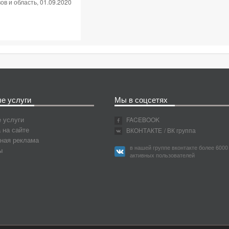
ов и область
, 01.09.2020
е услуги
Мы в соцсетях
 услуги
FACEBOOK
 на сайте
ВКОНТАКТЕ
/ ВК группа
ная реклама
в нашей группе вконтакте более 6000
ы
активных пользователей