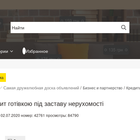
ории
Избранное
ма
✅ Самая дружелюбная доска объявлений
/
/
Бизнес и партнерство
Кредит
ит готівкою під заставу нерухомості
 02.07.2020
номер: 42761
просмотры: 84790