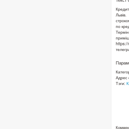
Кредит
Львів.
строко
по кре
Термін
приміще
https:
телег
Парам
Катего
Адрес 
Тэги:
К
Коммен