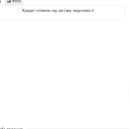
д
Фото
 объявления