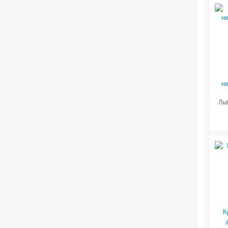
н
Льв
К