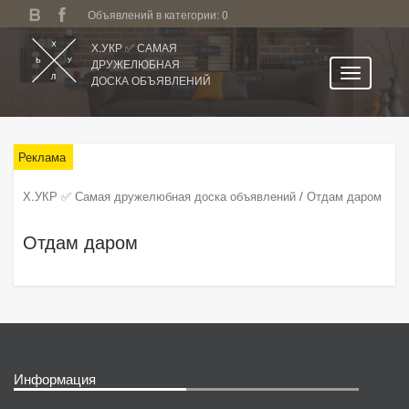
Объявлений в категории: 0
Х.УКР ✅ САМАЯ
ДРУЖЕЛЮБНАЯ
ДОСКА ОБЪЯВЛЕНИЙ
Главная
Никополь
Реклама
Категории
Х.УКР ✅ Самая дружелюбная доска объявлений
/
Отдам даром
Избранное
Отдам даром
Личный кабинет
Поиск по сайту
Подать объявление
Информация