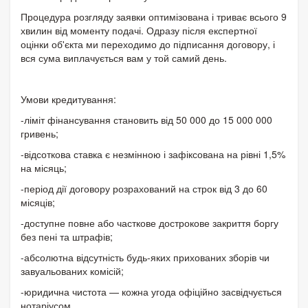
Процедура розгляду заявки оптимізована і триває всього 9
хвилин від моменту подачі. Одразу після експертної
оцінки об'єкта ми переходимо до підписання договору, і
вся сума виплачується вам у той самий день.
Умови кредитування:
-ліміт фінансування становить від 50 000 до 15 000 000
гривень;
-відсоткова ставка є незмінною і зафіксована на рівні 1,5%
на місяць;
-період дії договору розрахований на строк від 3 до 60
місяців;
-доступне повне або часткове дострокове закриття боргу
без пені та штрафів;
-абсолютна відсутність будь-яких прихованих зборів чи
завуальованих комісій;
-юридична чистота — кожна угода офіційно засвідчується
нотаріусом.