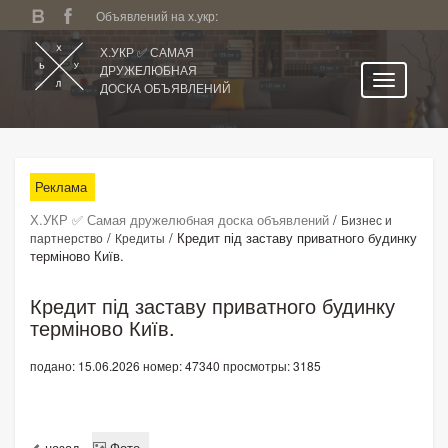
Объявлений на х.укр:
Х.УКР ✅ САМАЯ
ДРУЖЕЛЮБНАЯ
ДОСКА ОБЪЯВЛЕНИЙ
Главная
Все регионы
Реклама
Категории
Х.УКР ✅ Самая дружелюбная доска объявлений
/
Бизнес и
Избранное
/
/
Кредит під заставу приватного будинку
партнерство
Кредиты
терміново Київ.
Личный кабинет
Поиск по сайту
Кредит під заставу приватного будинку
терміново Київ.
Подать объявление
подано: 15.06.2026
номер: 47340
просмотры: 3185
назад
Фото