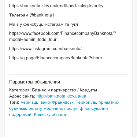
https://banknota.kiev.ua/kredit-pod-zalog-kvartiry
Телеграм @banknota1
Ми є у фейсбуці, інстаграм та гугл
https://www.facebook.com/FinancecompanyBanknota/?
modal=admin_todo_tour
https://www.instagram.com/banknota/
https://g.page/FinancecompanyBanknota?share
Параметры объявления
Категория:
Бизнес и партнерство
/
Кредиты
Адрес сайта:
http://banknota.kiev.ua/ua
Тэги:
Чернівці
,
Івано-Франківськ
,
Тернопіль
,
приватних
будинків
,
оплату медичних послуг
,
фінансування
подорожей
,
Київську область