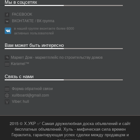
Мы в соцсетях
FACEBOOK
ВКОНТАКТЕ
/ ВК группа
в нашей группе вконтакте более 6000
активных пользователей
Вам может быть интересно
Маркет Дом - маркетплейс по строительству домов
Karamel™
Связь с нами
Форма обратной связи
xullboard@gmail.com
Viber: hull
2015 © Х.УКР ✅ Самая дружелюбная доска объявлений и сайт
бесплатных объявлений. Хуль - мифическая сила времен
Гераклита, гарантирующая успех сделки между продавцом и