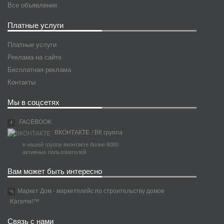
Все объявления
Платные услуги
Платные услуги
Реклама на сайте
Бесплатная реклама
Контакты
Мы в соцсетях
FACEBOOK
ВКОНТАКТЕ
/ ВК группа
в нашей группе вконтакте более 6000
активных пользователей
Вам может быть интересно
Маркет Дом - маркетплейс по строительству домов
Karamel™
Связь с нами