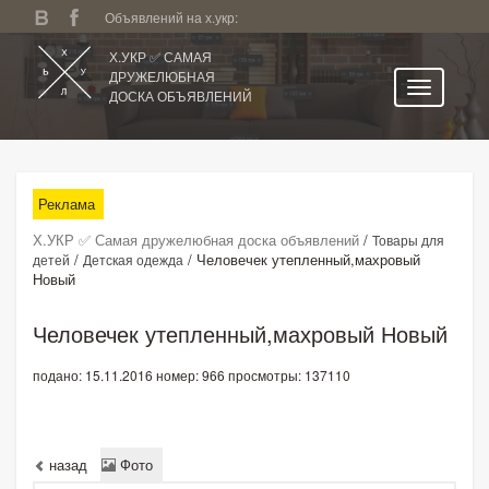
Объявлений на х.укр:
Х.УКР ✅ САМАЯ
ДРУЖЕЛЮБНАЯ
ДОСКА ОБЪЯВЛЕНИЙ
Главная
Все регионы
Реклама
Категории
Х.УКР ✅ Самая дружелюбная доска объявлений
/
Товары для
Избранное
/
/
Человечек утепленный,махровый
детей
Детская одежда
Новый
Личный кабинет
Поиск по сайту
Человечек утепленный,махровый Новый
Подать объявление
подано: 15.11.2016
номер: 966
просмотры: 137110
назад
Фото