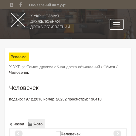
Объявлений на х.укр:
Х.УКР ✅ САМАЯ
ДРУЖЕЛЮБНАЯ
ДОСКА ОБЪЯВЛЕНИЙ
Главная
Все регионы
Реклама
Категории
Х.УКР ✅ Самая дружелюбная доска объявлений
/
/
Обмен
Избранное
Человечек
Личный кабинет
Человечек
Поиск по сайту
подано: 19.12.2016
номер: 26232
просмотры: 136418
Подать объявление
назад
Фото