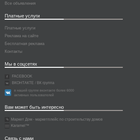
Все объявления
Платные услуги
Платные услуги
Реклама на сайте
Бесплатная реклама
Контакты
Мы в соцсетях
FACEBOOK
ВКОНТАКТЕ
/ ВК группа
в нашей группе вконтакте более 6000
активных пользователей
Вам может быть интересно
Маркет Дом - маркетплейс по строительству домов
Karamel™
Связь с нами