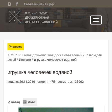
Объявлений на х.укр:
Х.УКР ✅ САМАЯ
ДРУЖЕЛЮБНАЯ
ДОСКА ОБЪЯВЛЕНИЙ
Главная
Все регионы
Реклама
Категории
Х.УКР ✅ Самая дружелюбная доска объявлений
/
Товары для
Избранное
/
/
игрушка человечек водяной
детей
Игрушки
Личный кабинет
игрушка человечек водяной
Поиск по сайту
подано: 26.11.2016
номер: 11475
просмотры: 135962
Подать объявление
назад
Фото