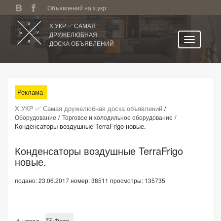
Объявлений на х.укр:
Х.УКР ✅ САМАЯ
ДРУЖЕЛЮБНАЯ
ДОСКА ОБЪЯВЛЕНИЙ
Главная
Все регионы
Реклама
Категории
Х.УКР ✅ Самая дружелюбная доска объявлений
/
Избранное
/
/
Оборудование
Торговое и холодильное оборудование
Конденсаторы воздушные TerraFrigo новые.
Личный кабинет
Поиск по сайту
Конденсаторы воздушные TerraFrigo
новые.
Подать объявление
подано: 23.06.2017
номер: 38511
просмотры: 135735
назад
Фото