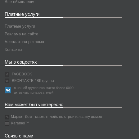
Все объявления
Платные услуги
Платные услуги
Реклама на сайте
Бесплатная реклама
Контакты
Мы в соцсетях
FACEBOOK
ВКОНТАКТЕ
/ ВК группа
в нашей группе вконтакте более 6000
активных пользователей
Вам может быть интересно
Маркет Дом - маркетплейс по строительству домов
Karamel™
Связь с нами