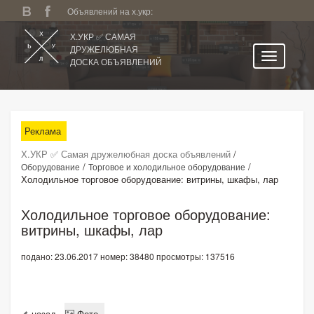
Объявлений на х.укр:
Х.УКР ✅ САМАЯ
ДРУЖЕЛЮБНАЯ
ДОСКА ОБЪЯВЛЕНИЙ
Главная
Все регионы
Реклама
Категории
Х.УКР ✅ Самая дружелюбная доска объявлений
/
Избранное
/
/
Оборудование
Торговое и холодильное оборудование
Холодильное торговое оборудование: витрины, шкафы, лар
Личный кабинет
Поиск по сайту
Холодильное торговое оборудование:
витрины, шкафы, лар
Подать объявление
подано: 23.06.2017
номер: 38480
просмотры: 137516
назад
Фото