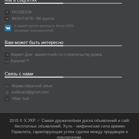
FACEBOOK
ВКОНТАКТЕ
/ ВК группа
в нашей группе вконтакте более 6000
активных пользователей
Вам может быть интересно
Маркет Дом - маркетплейс по строительству домов
Karamel™
Связь с нами
Форма обратной связи
xullboard@gmail.com
Viber: hull
2015 © Х.УКР ✅ Самая дружелюбная доска объявлений и сайт
бесплатных объявлений. Хуль - мифическая сила времен
Гераклита, гарантирующая успех сделки между продавцом и
покупателем.