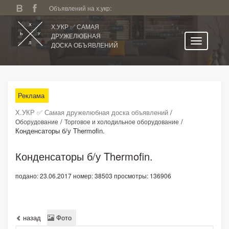
Объявлений на х.укр:
Х.УКР ✅ САМАЯ
ДРУЖЕЛЮБНАЯ
ДОСКА ОБЪЯВЛЕНИЙ
Главная
Все регионы
Реклама
Категории
Х.УКР ✅ Самая дружелюбная доска объявлений
/
Избранное
/
/
Оборудование
Торговое и холодильное оборудование
Конденсаторы б/у Thermofin.
Личный кабинет
Поиск по сайту
Конденсаторы б/у Thermofin.
Подать объявление
подано: 23.06.2017
номер: 38503
просмотры: 136906
назад
Фото