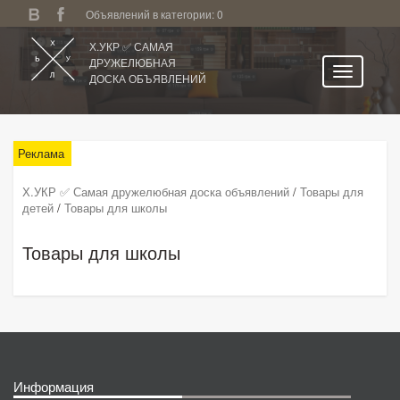
Объявлений в категории: 0
Х.УКР ✅ САМАЯ
ДРУЖЕЛЮБНАЯ
ДОСКА ОБЪЯВЛЕНИЙ
Главная
Никополь
Реклама
Категории
Х.УКР ✅ Самая дружелюбная доска объявлений
/
Товары для
детей
/
Товары для школы
Избранное
Личный кабинет
Товары для школы
Поиск по сайту
Подать объявление
Информация