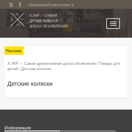
Объявлений в категории: 0
Х.УКР ✅ САМАЯ
ДРУЖЕЛЮБНАЯ
ДОСКА ОБЪЯВЛЕНИЙ
Главная
Никополь
Реклама
Категории
Х.УКР ✅ Самая дружелюбная доска объявлений
/
Товары для
детей
/
Детские коляски
Избранное
Личный кабинет
Детские коляски
Поиск по сайту
Подать объявление
Информация