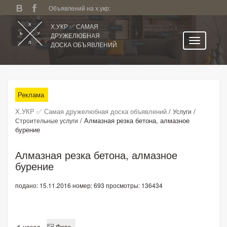
Объявлений на х.укр:
Х.УКР ✅ САМАЯ
ДРУЖЕЛЮБНАЯ
ДОСКА ОБЪЯВЛЕНИЙ
Главная
Все регионы
Реклама
Категории
Х.УКР ✅ Самая дружелюбная доска объявлений
/
/
Услуги
Избранное
/
Алмазная резка бетона, алмазное
Строительные услуги
бурение
Личный кабинет
Поиск по сайту
Алмазная резка бетона, алмазное
бурение
Подать объявление
подано: 15.11.2016
номер: 693
просмотры: 136434
назад
Фото