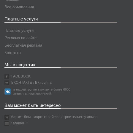
Все объявления
Платные услуги
Платные услуги
Реклама на сайте
Бесплатная реклама
Контакты
Мы в соцсетях
FACEBOOK
ВКОНТАКТЕ
/ ВК группа
в нашей группе вконтакте более 6000
активных пользователей
Вам может быть интересно
Маркет Дом - маркетплейс по строительству домов
Karamel™