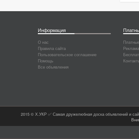
Информация
Платны
О нас
Платные
Правила сайта
Реклама
Пользовательское соглашение
Бесплат
Помощь
Контакт
Все объявления
2015 © Х.УКР ✅ Самая дружелюбная доска объявлений и сайт
Вни