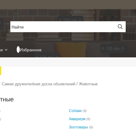
ии
Избранное
 Самая дружелюбная доска объявлений
/
Животные
тные
Собаки
)
(0)
Аквариум
)
(0)
Зоотовары
(0)