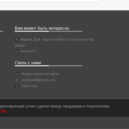
Вам может быть интересно
Маркет Дом - маркетплейс по строительству
домов
Karamel™
Связь с нами
Форма обратной связи
xullboard@gmail.com
Viber: hull
гарантирующая успех сделки между продавцом и покупателем.
м
18+