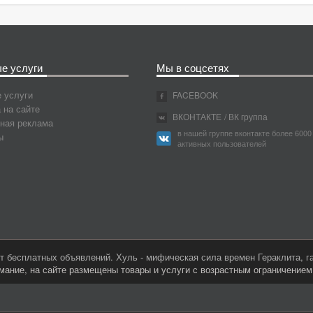
е услуги
Мы в соцсетях
 услуги
FACEBOOK
 на сайте
ВКОНТАКТЕ
/ ВК группа
ная реклама
в нашей группе вконтакте более 6000
ы
активных пользователей
 бесплатных объявлений. Хуль - мифическая сила времен Гераклита, 
мание, на сайте размещены товары и услуги с возрастным ограничение