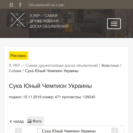
Объявлений на х.укр:
Х.УКР ✅ САМАЯ
ДРУЖЕЛЮБНАЯ
ДОСКА ОБЪЯВЛЕНИЙ
Главная
Все регионы
Реклама
Категории
Х.УКР ✅ Самая дружелюбная доска объявлений
/
/
Животные
Избранное
/
Сука Юный Чемпион Украины
Собаки
Личный кабинет
Сука Юный Чемпион Украины
Поиск по сайту
подано: 15.11.2016
номер: 471
просмотры: 139240
Подать объявление
назад
Фото