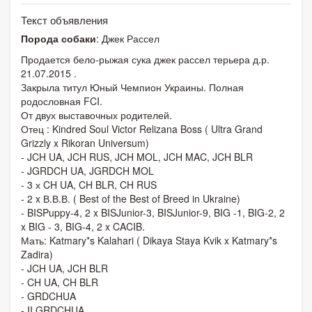
Текст объявления
Порода собаки
: Джек Рассел
Продается бело-рыжая сука джек рассел терьера д.р.
21.07.2015 .
Закрыла титул Юный Чемпион Украины. Полная
родословная FCI.
От двух выставочных родителей.
Отец : Kindred Soul Victor Relizana Boss ( Ultra Grand
Grizzly x Rikoran Universum)
- JCH UA, JCH RUS, JCH MOL, JCH MAC, JCH BLR
- JGRDCH UA, JGRDCH MOL
- 3 х CH UA, CH BLR, CH RUS
- 2 x В.В.В. ( Best of the Best of Breed in Ukraine)
- BISPuppy-4, 2 x BISJunior-3, BISJunior-9, BIG -1, BIG-2, 2
x BIG - 3, BIG-4, 2 x CACIB.
Мать: Katmary*s Kalahari ( Dikaya Staya Kvik x Katmary*s
Zadira)
- JCH UA, JCH BLR
- CH UA, CH BLR
- GRDCHUA
- II GRDCHUA