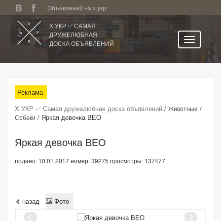
Объявлений на х.укр:
Х.УКР ✅ САМАЯ
ДРУЖЕЛЮБНАЯ
ДОСКА ОБЪЯВЛЕНИЙ
Главная
Все регионы
Реклама
Категории
Х.УКР ✅ Самая дружелюбная доска объявлений
/
/
Животные
Избранное
/
Яркая девочка ВЕО
Собаки
Личный кабинет
Яркая девочка ВЕО
Поиск по сайту
подано: 10.01.2017
номер: 39275
просмотры: 137477
Подать объявление
назад
Фото