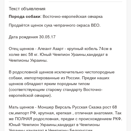
Текст объявления
Порода собаки
: Восточно-европейская овчарка
Продаётся щенок сука чепрачного окраса ВЕО.
Дата рождения 30.05.17
Отец щенков - Алеант Азарт - крупный кобель 74см в
холке вес 58 кг. Юный Чемпион Ураины,кандидат в
Чемпионы Украины.
В родословной щенков исключительно чистопородные
собаки, импортированные из России. Предки наших
щенков обладают ярким породным типом
(соответствующим старому стандарту Восточно-
европейской овчарки).
Мать щенков - Моншер Вирсаль Русская Сказка рост 68
см,импорт РФ, крупная, крепкая , отличная анатомия. Так
же ПОЛНАЯ родословная, предки с происхождением РКФ.
Юный Чемпион Украины,кандидат в Чемпионы
Украины,кандидат в Чемпионы Белоруссии.