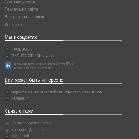
Платные услуги
Реклама на сайте
Бесплатная реклама
Контакты
Мы в соцсетях
FACEBOOK
ВКОНТАКТЕ
/ ВК группа
в нашей группе вконтакте более 6000
активных пользователей
Вам может быть интересно
Маркет Дом - маркетплейс по строительству домов
Karamel™
Связь с нами
Форма обратной связи
xullboard@gmail.com
Viber: hull