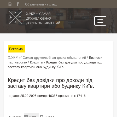
Объявлений на х.укр:
Х.УКР ✅ САМАЯ
ДРУЖЕЛЮБНАЯ
ДОСКА ОБЪЯВЛЕНИЙ
Главная
Все регионы
Реклама
Категории
Х.УКР ✅ Самая дружелюбная доска объявлений
/
Бизнес и
Избранное
/
/
Кредит без довідки про доходи під
партнерство
Кредиты
заставу квартири або будинку Київ.
Личный кабинет
Поиск по сайту
Кредит без довідки про доходи під
заставу квартири або будинку Київ.
Подать объявление
подано: 25.09.2025
номер: 46386
просмотры: 17416
назад
Фото
Видео