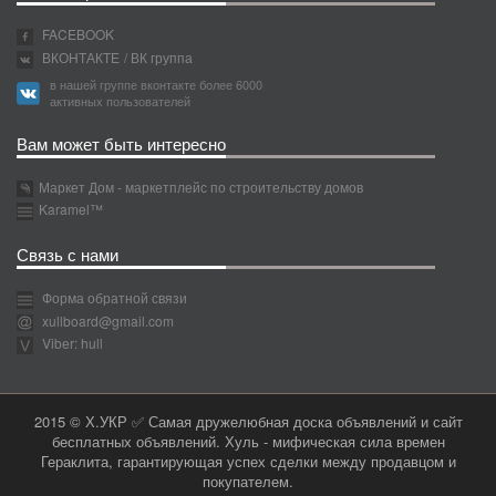
FACEBOOK
ВКОНТАКТЕ
/ ВК группа
в нашей группе вконтакте более 6000
активных пользователей
Вам может быть интересно
Маркет Дом - маркетплейс по строительству домов
Karamel™
Связь с нами
Форма обратной связи
xullboard@gmail.com
Viber: hull
2015 © Х.УКР ✅ Самая дружелюбная доска объявлений и сайт
бесплатных объявлений. Хуль - мифическая сила времен
Гераклита, гарантирующая успех сделки между продавцом и
покупателем.