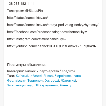
+38 063 182-1111
Телеграмм @StatusFin
http://statusfinance.kiev.ua/
http://statusfinance.kiev.ua/kredyt-pod-zalog-nedvyzhymosty/
http://facebook.com/creditpodzalognedvizhemostikyiv
http://instagram.com/statusfinance.kyiv/
http://youtube.com/channel/UC1TQOhzGIVhZU-KFdjj8nWA
Параметры объявления
Категория:
Бизнес и партнерство
/
Кредиты
Тэги:
Київській області
,
Львові
,
Чернівцях
,
Івано-
Франківську
,
Тернополі
,
Ужгороді
,
Житомирі
,
Хмельницькому
,
ІПН і документи
,
бізнесу