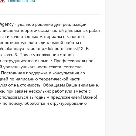
Пожаловаться
 Agency - удачное решение для реализации
написанию теоретических частей дипломных работ
ные и качественные материалы в качестве
теоретическую часть дипломной работы в
diplomnaya_rabota/razdel/teoreticheskij/ 2. В
заказа. 3. После утверждения этапов
а сотрудничества с нами: • Профессиональное
 уровень уникальности текста, согласно
• Постоянная поддержка и консультация со
ией по ​написанию теоретической части
я влияют на стоимость. Обращаем Ваше внимание,
е, при заказе нескольких работ или вместе с
оспользоваться выгодным предложением! Важно!
 по поиску, обработке и структурированию