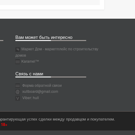
Вам может быть интересно
Маркет Дом - маркетплейс по строительству
домов
Karamel™
Связь с нами
Форма обратной связи
xullboard@gmail.com
Viber: hull
гарантирующая успех сделки между продавцом и покупателем.
м
18+