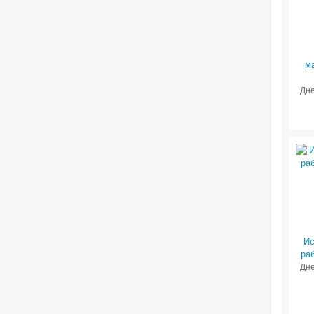
м
Дне
Ис
ра
Дне