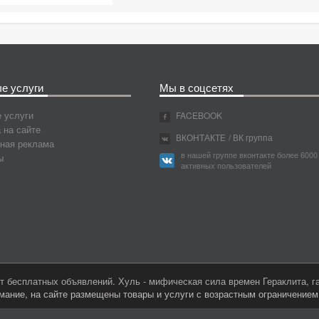
е услуги
Мы в соцсетях
 услуги
FACEBOOK
 на сайте
ВКОНТАКТЕ
/ ВК группа
ная реклама
в нашей группе вконтакте более 6000
ы
активных пользователей
 бесплатных объявлений. Хуль - мифическая сила времен Гераклита, 
мание, на сайте размещены товары и услуги с возрастным ограничение