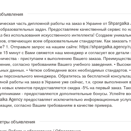
 объявления
ическая часть дипломной работы на заказ в Украине от Shpargalka
образовательных задач. Предоставляем качественный сервис по ​
аз без использования искусственного интеллекта! Создаем уникаль
ов, отвечающих всем образовательным стандартам. Как заказать ​
е? 1. Отправьте запрос на нашем сайте: https://shpargalka.agency/ru/
е 15 минут с Вами свяжется наш менеджер и согласует все детали 
ничества - приступаем к выполнению Вашего заказа. Преимуществ
ение, согласно требованиям Вашего учебного заведения. • Высокий
ьных данных. • Четкое соблюдение всех необходимых стандартов. 
ы персонального менеджера. Обратитесь за бесплатной консультац
ной работы на заказ в Украине уже сейчас, т.к. сроки выполнени
я новых клиентов предоставляется скидка -5% на первый заказ. Такж
уппниками - предоставляются дополнительные бонусы. Успейте в
alka Agency предоставляет исключительно информационные услуги
ации, согласно Вашим требованиям в качестве примера.
етры объявления
рия:
Работа и образование
/
Образование