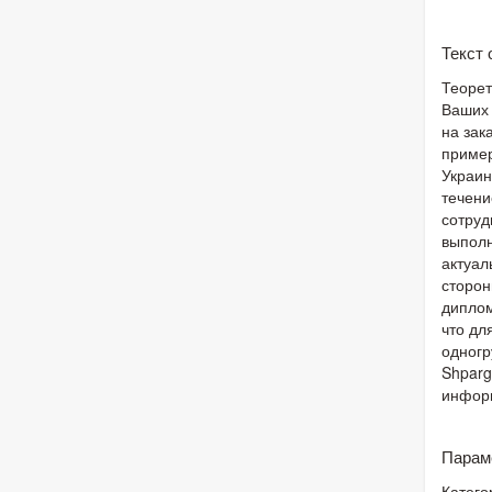
Текст
Теорет
Ваших 
на зак
пример
Украин
течени
сотруд
выполн
актуал
сторон
диплом
что дл
одногр
Shparg
информ
Парам
Катего