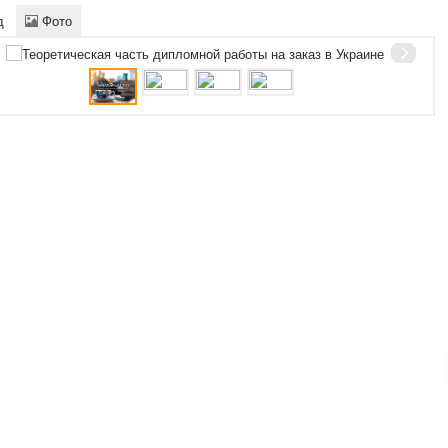
д
Фото