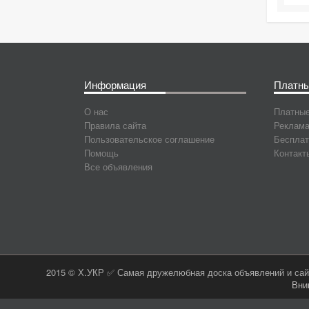
Информация
Платны
О нас
Платные
Правила сайта
Реклама
Пользовательское соглашение
Бесплат
Помощь
Контакт
Все объявления
2015 © Х.УКР ✅ Самая дружелюбная доска объявлений и сайт
Вни