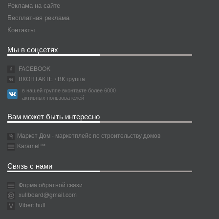
Реклама на сайте
Бесплатная реклама
Контакты
Мы в соцсетях
FACEBOOK
ВКОНТАКТЕ
/ ВК группа
в нашей группе вконтакте более 6000
активных пользователей
Вам может быть интересно
Маркет Дом - маркетплейс по строительству домов
Karamel™
Связь с нами
Форма обратной связи
xullboard@gmail.com
Viber: hull