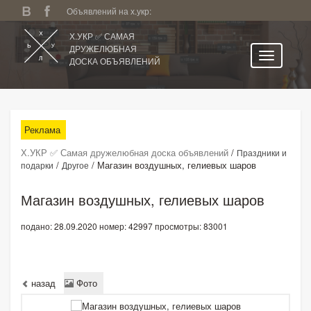
Объявлений на х.укр:
Х.УКР ✅ САМАЯ
ДРУЖЕЛЮБНАЯ
ДОСКА ОБЪЯВЛЕНИЙ
Главная
Все регионы
Реклама
Категории
Х.УКР ✅ Самая дружелюбная доска объявлений
/
Праздники и
Избранное
/
/
Магазин воздушных, гелиевых шаров
подарки
Другое
Личный кабинет
Магазин воздушных, гелиевых шаров
Поиск по сайту
подано: 28.09.2020
номер: 42997
просмотры: 83001
Подать объявление
назад
Фото