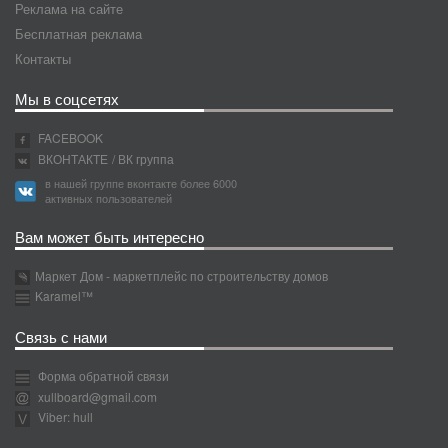
Реклама на сайте
Бесплатная реклама
Контакты
Мы в соцсетях
FACEBOOK
ВКОНТАКТЕ
/ ВК группа
в нашей группе вконтакте более 6000
активных пользователей
Вам может быть интересно
Маркет Дом - маркетплейс по строительству домов
Karamel™
Связь с нами
Форма обратной связи
xullboard@gmail.com
Viber: hull