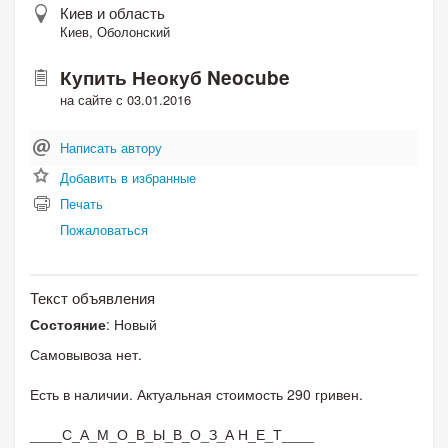
Киев и область
Киев, Оболонский
Купить Неокуб Neocube
на сайте с 03.01.2016
Написать автору
Добавить в избранные
Печать
Пожаловаться
Текст объявления
Состояние
: Новый
Самовывоза нет.
Есть в наличии. Актуальная стоимость 290 гривен.
____С_А_М_О_В_Ы_В_О_З_А Н_Е_Т____