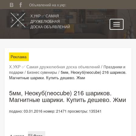
Объявлений на х.укр:
Х.УКР ✅ САМАЯ
ДРУЖЕЛЮБНАЯ
ДОСКА ОБЪЯВЛЕНИЙ
Главная
Все регионы
Реклама
Категории
Х.УКР ✅ Самая дружелюбная доска объявлений
/
Праздники и
Избранное
/
/
5мм, Неокуб(neocube) 216 шариков.
подарки
Бизнес сувениры
Магнитные шарики. Купить дешево. Жми
Личный кабинет
Поиск по сайту
5мм, Неокуб(neocube) 216 шариков.
Магнитные шарики. Купить дешево. Жми
Подать объявление
подано: 03.01.2016
номер: 21471
просмотры: 135341
назад
Фото