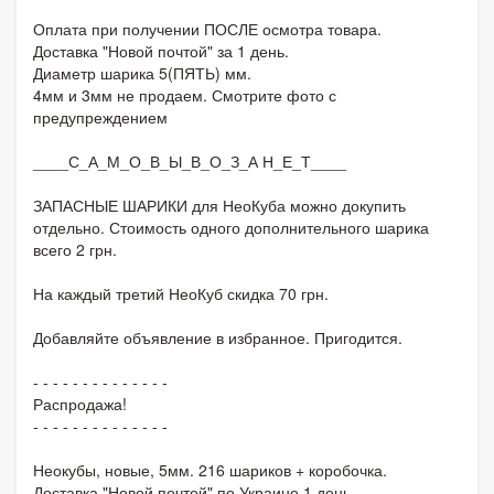
Оплата при получении ПОСЛЕ осмотра товара.
Доставка "Новой почтой" за 1 день.
Диаметр шарика 5(ПЯТЬ) мм.
4мм и 3мм не продаем. Смотрите фото с
предупреждением
____С_А_М_О_В_Ы_В_О_З_А Н_Е_Т____
ЗАПАСНЫЕ ШАРИКИ для НеоКуба можно докупить
отдельно. Стоимость одного дополнительного шарика
всего 2 грн.
На каждый третий НеоКуб скидка 70 грн.
Добавляйте объявление в избранное. Пригодится.
- - - - - - - - - - - - - -
Распродажа!
- - - - - - - - - - - - - -
Неокубы, новые, 5мм. 216 шариков + коробочка.
Доставка "Новой почтой" по Украине 1 день.