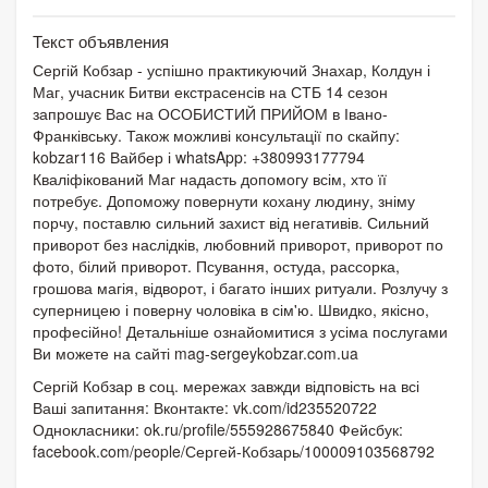
Текст объявления
Сергій Кобзар - успішно практикуючий Знахар, Колдун і
Маг, учасник Битви екстрасенсів на СТБ 14 сезон
запрошує Вас на ОСОБИСТИЙ ПРИЙОМ в Івано-
Франківську. Також можливі консультації по скайпу:
kobzar116 Вайбер і whatsApp: +380993177794
Кваліфікований Маг надасть допомогу всім, хто її
потребує. Допоможу повернути кохану людину, зніму
порчу, поставлю сильний захист від негативів. Сильний
приворот без наслідків, любовний приворот, приворот по
фото, білий приворот. Псування, остуда, рассорка,
грошова магія, відворот, і багато інших ритуали. Розлучу з
суперницею і поверну чоловіка в сім'ю. Швидко, якісно,
професійно! Детальніше ознайомитися з усіма послугами
Ви можете на сайті mag-sergeykobzar.com.ua
Сергій Кобзар в соц. мережах завжди відповість на всі
Ваші запитання: Вконтакте: vk.com/id235520722
Однокласники: ok.ru/profile/555928675840 Фейсбук:
facebook.com/people/Сергей-Кобзарь/100009103568792