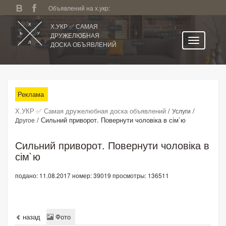
Объявлений на х.укр:
Х.УКР ✅ САМАЯ
ДРУЖЕЛЮБНАЯ
ДОСКА ОБЪЯВЛЕНИЙ
Главная
Все регионы
Реклама
Категории
Х.УКР ✅ Самая дружелюбная доска объявлений
/
/
Услуги
Избранное
/
Сильний приворот. Повернути чоловіка в сім`ю
Другое
Личный кабинет
Сильний приворот. Повернути чоловіка в
Поиск по сайту
сім`ю
Подать объявление
подано: 11.08.2017
номер: 39019
просмотры: 136511
назад
Фото