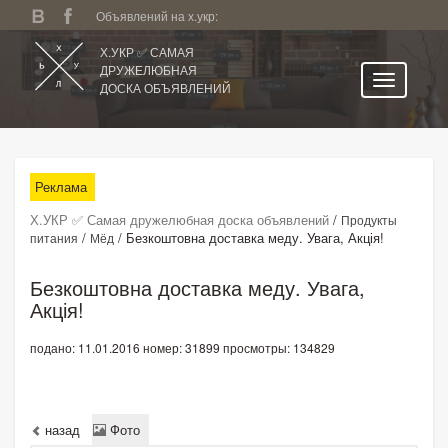
Объявлений на х.укр:
Х.УКР ✅ САМАЯ
ДРУЖЕЛЮБНАЯ
ДОСКА ОБЪЯВЛЕНИЙ
Главная
Все регионы
Реклама
Категории
Х.УКР ✅ Самая дружелюбная доска объявлений
/
Продукты
Избранное
/
/
Безкоштовна доставка меду. Увага, Акція!
питания
Мёд
Личный кабинет
Безкоштовна доставка меду. Увага,
Поиск по сайту
Акція!
Подать объявление
подано: 11.01.2016
номер: 31899
просмотры: 134829
назад
Фото