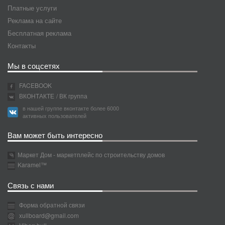
Платные услуги
Реклама на сайте
Бесплатная реклама
Контакты
Мы в соцсетях
FACEBOOK
ВКОНТАКТЕ
/ ВК группа
в нашей группе вконтакте более 6000
активных пользователей
Вам может быть интересно
Маркет Дом - маркетплейс по строительству домов
Karamel™
Связь с нами
Форма обратной связи
xullboard@gmail.com