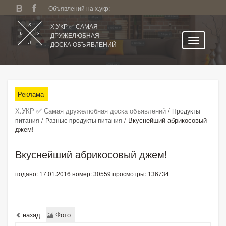
Объявлений на х.укр:
Х.УКР ✅ САМАЯ
ДРУЖЕЛЮБНАЯ
ДОСКА ОБЪЯВЛЕНИЙ
Главная
Все регионы
Реклама
Категории
Х.УКР ✅ Самая дружелюбная доска объявлений
/
Продукты
Избранное
/
/
Вкуснейший абрикосовый
питания
Разные продукты питания
джем!
Личный кабинет
Поиск по сайту
Вкуснейший абрикосовый джем!
Подать объявление
подано: 17.01.2016
номер: 30559
просмотры: 136734
назад
Фото