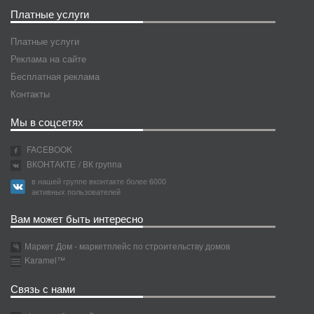
Платные услуги
Платные услуги
Реклама на сайте
Бесплатная реклама
Контакты
Мы в соцсетях
FACEBOOK
ВКОНТАКТЕ
/ ВК группа
в нашей группе вконтакте более 6000
активных пользователей
Вам может быть интересно
Маркет Дом - маркетплейс по строительству домов
Karamel™
Связь с нами