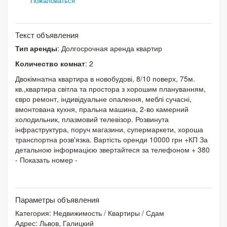
Пожаловаться
Текст объявления
Тип аренды
: Долгосрочная аренда квартир
Количество комнат
: 2
Двокімнатна квартира в новобудові, 8/10 поверх, 75м.
кв.,квартира світла та простора з хорошим плануванням,
євро ремонт, індивідуальне опалення, меблі сучасні,
вмонтована кухня, пральна машина, 2-во камерний
холодильник, плазмовий телевізор. Розвинута
інфраструктура, поруч магазини, супермаркети, хороша
транспортна розв'язка. Вартість оренди 10000 грн +КП За
детальною інформацією звертайтеся за телефоном + 380
- Показать номер -
Параметры объявления
Категория:
Недвижимость
/
Квартиры
/
Сдам
Адрес: Львов, Галицкий