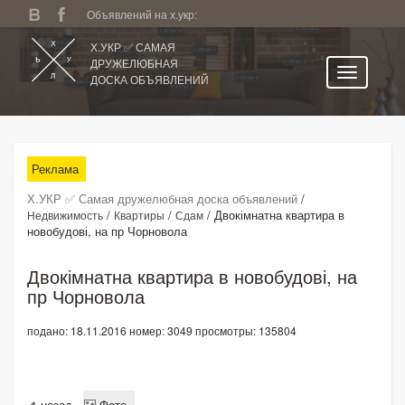
Объявлений на х.укр:
Х.УКР ✅ САМАЯ
ДРУЖЕЛЮБНАЯ
ДОСКА ОБЪЯВЛЕНИЙ
Главная
Все регионы
Реклама
Категории
Х.УКР ✅ Самая дружелюбная доска объявлений
/
Избранное
/
/
/
Двокімнатна квартира в
Недвижимость
Квартиры
Сдам
новобудові, на пр Чорновола
Личный кабинет
Поиск по сайту
Двокімнатна квартира в новобудові, на
пр Чорновола
Подать объявление
подано: 18.11.2016
номер: 3049
просмотры: 135804
назад
Фото