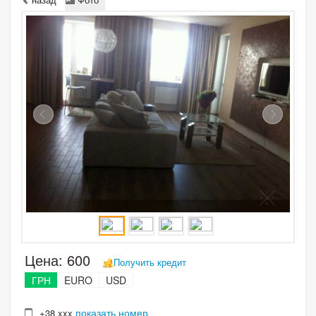
Цена:
600
Получить кредит
ГРН
EURO
USD
показать номер
+38 xxx