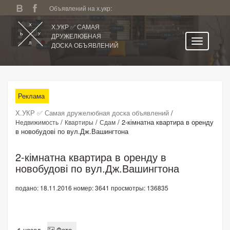
Объявлений на х.укр:
Х.УКР ✅ САМАЯ
ДРУЖЕЛЮБНАЯ
ДОСКА ОБЪЯВЛЕНИЙ
Главная
Все регионы
Реклама
Категории
Х.УКР ✅ Самая дружелюбная доска объявлений
/
Избранное
/
/
/
2-кімнатна квартира в оренду
Недвижимость
Квартиры
Сдам
в новобудові по вул.Дж.Вашингтона
Личный кабинет
Поиск по сайту
2-кімнатна квартира в оренду в
новобудові по вул.Дж.Вашингтона
Подать объявление
подано: 18.11.2016
номер: 3641
просмотры: 136835
назад
Фото