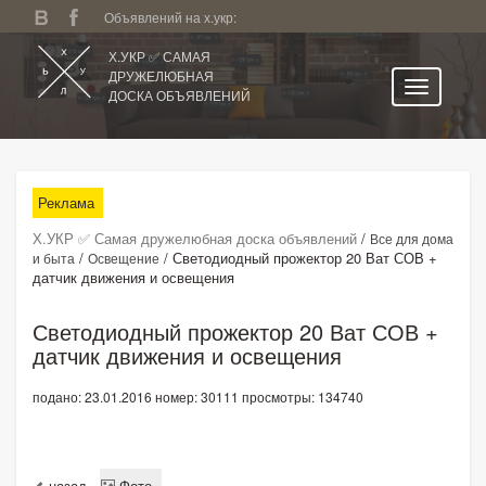
Объявлений на х.укр:
Х.УКР ✅ САМАЯ
ДРУЖЕЛЮБНАЯ
ДОСКА ОБЪЯВЛЕНИЙ
Главная
Все регионы
Реклама
Категории
Х.УКР ✅ Самая дружелюбная доска объявлений
/
Все для дома
Избранное
/
/
Светодиодный прожектор 20 Ват СОВ +
и быта
Освещение
датчик движения и освещения
Личный кабинет
Поиск по сайту
Светодиодный прожектор 20 Ват СОВ +
датчик движения и освещения
Подать объявление
подано: 23.01.2016
номер: 30111
просмотры: 134740
назад
Фото