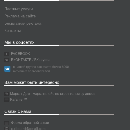
Платные услуги
Реклама на сайте
Бесплатная реклама
Контакты
Мы в соцсетях
FACEBOOK
ВКОНТАКТЕ
/ ВК группа
в нашей группе вконтакте более 6000
активных пользователей
Вам может быть интересно
Маркет Дом - маркетплейс по строительству домов
Karamel™
Связь с нами
Форма обратной связи
xullboard@gmail.com