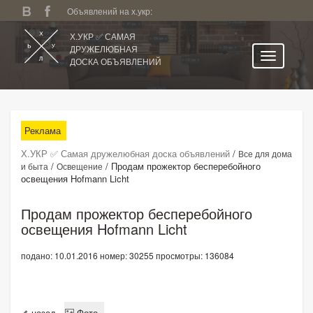
Объявлений на х.укр:
Х.УКР ✅ САМАЯ
ДРУЖЕЛЮБНАЯ
ДОСКА ОБЪЯВЛЕНИЙ
Главная
Все регионы
Реклама
Категории
Х.УКР ✅ Самая дружелюбная доска объявлений
/
Все для дома
Избранное
/
/
Продам прожектор бесперебойного
и быта
Освещение
освещения Hofmann Licht
Личный кабинет
Поиск по сайту
Продам прожектор бесперебойного
освещения Hofmann Licht
Подать объявление
подано: 10.01.2016
номер: 30255
просмотры: 136084
назад
Фото