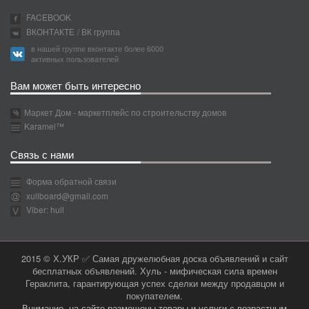
FACEBOOK
ВКОНТАКТЕ
/ ВК группа
в нашей группе вконтакте более 6000
активных пользователей
Вам может быть интересно
Маркет Дом - маркетплейс по строительству домов
Karamel™
Связь с нами
Форма обратной связи
xullboard@gmail.com
Viber: hull
2015 © Х.УКР ✅ Самая дружелюбная доска объявлений и сайт
бесплатных объявлений. Хуль - мифическая сила времен
Гераклита, гарантирующая успех сделки между продавцом и
покупателем.
Внимание, на сайте размещены товары и услуги с возрастным