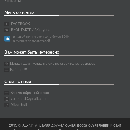
Контакты
Мы в соцсетях
FACEBOOK
ВКОНТАКТЕ
/ ВК группа
в нашей группе вконтакте более 6000
активных пользователей
Вам может быть интересно
Маркет Дом - маркетплейс по строительству домов
Karamel™
Связь с нами
Форма обратной связи
xullboard@gmail.com
Viber: hull
2015 © Х.УКР ✅ Самая дружелюбная доска объявлений и сайт