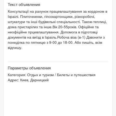
Текст объявления
Консультації на рахунок працевлаштування за кордоном в
Ізраілі. Плиточнинки, гіпсокартонщики, різноробочі,
штукатури та інші будівельні спеціальності. Також-теплиці,
дома пристарілих та інше.Вік 20-55років. Офіційне та
неофіційне прцевлаштування. Допомога в підготовці
документів на виїзд в Ізраіль.Робоча віза (в-1) Дзвонити з
понеділка по пятницю з 9-00 до 18-00. Або пишіть, всім
відпишу.
Параметры объявления
Категория:
Отдых и туризм
/
Билеты и путешествия
Адрес: Киев, Дарницкий