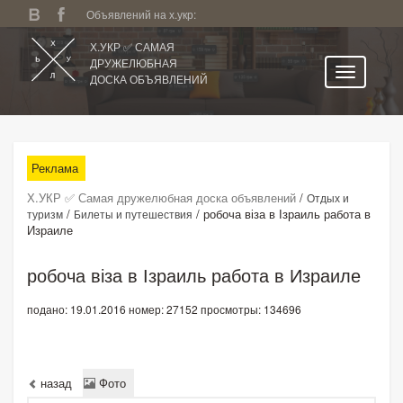
Объявлений на х.укр:
Х.УКР ✅ САМАЯ
ДРУЖЕЛЮБНАЯ
ДОСКА ОБЪЯВЛЕНИЙ
Главная
Все регионы
Реклама
Категории
Х.УКР ✅ Самая дружелюбная доска объявлений
/
Отдых и
Избранное
/
/
робоча віза в Ізраиль работа в
туризм
Билеты и путешествия
Израиле
Личный кабинет
Поиск по сайту
робоча віза в Ізраиль работа в Израиле
Подать объявление
подано: 19.01.2016
номер: 27152
просмотры: 134696
назад
Фото