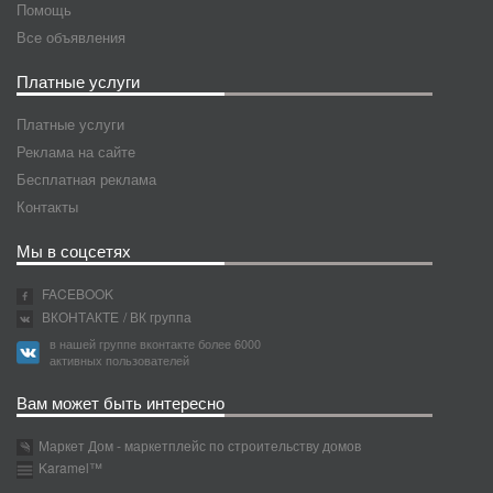
Помощь
Все объявления
Платные услуги
Платные услуги
Реклама на сайте
Бесплатная реклама
Контакты
Мы в соцсетях
FACEBOOK
ВКОНТАКТЕ
/ ВК группа
в нашей группе вконтакте более 6000
активных пользователей
Вам может быть интересно
Маркет Дом - маркетплейс по строительству домов
Karamel™