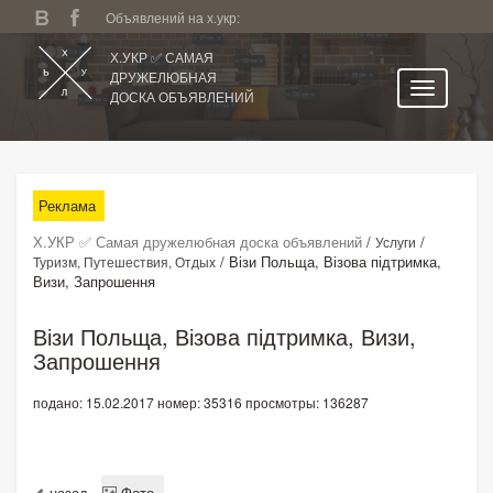
Объявлений на х.укр:
Х.УКР ✅ САМАЯ
ДРУЖЕЛЮБНАЯ
ДОСКА ОБЪЯВЛЕНИЙ
Главная
Все регионы
Реклама
Категории
Х.УКР ✅ Самая дружелюбная доска объявлений
/
/
Услуги
Избранное
/
Візи Польща, Візова підтримка,
Туризм, Путешествия, Отдых
Визи, Запрошення
Личный кабинет
Поиск по сайту
Візи Польща, Візова підтримка, Визи,
Запрошення
Подать объявление
подано: 15.02.2017
номер: 35316
просмотры: 136287
назад
Фото