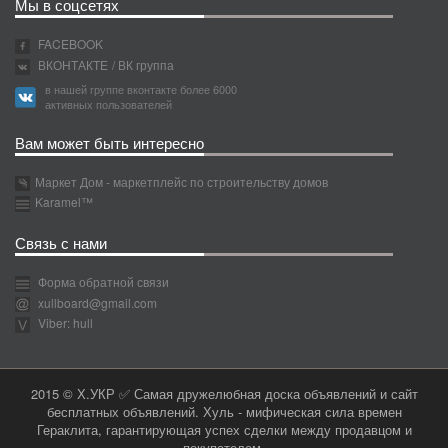
Мы в соцсетях
FACEBOOK
ВКОНТАКТЕ
/ ВК группа
в нашей группе вконтакте более 6000
активных пользователей
Вам может быть интересно
Маркет Дом - маркетплейс по строительству домов
Karamel™
Связь с нами
Форма обратной связи
xullboard@gmail.com
Viber: hull
2015 © Х.УКР ✅ Самая дружелюбная доска объявлений и сайт
бесплатных объявлений. Хуль - мифическая сила времен
Гераклита, гарантирующая успех сделки между продавцом и
покупателем.