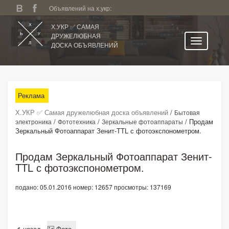
Объявлений на х.укр:
Х.УКР ✅ САМАЯ
ДРУЖЕЛЮБНАЯ
ДОСКА ОБЪЯВЛЕНИЙ
Главная
Все регионы
Реклама
Категории
Х.УКР ✅ Самая дружелюбная доска объявлений
/
Бытовая
Избранное
/
/
/
Продам
электроника
Фототехника
Зеркальные фотоаппараты
Зеркальный Фотоаппарат Зенит-TTL с фотоэкспонометром.
Личный кабинет
Поиск по сайту
Продам Зеркальный Фотоаппарат Зенит-
TTL с фотоэкспонометром.
Подать объявление
подано: 05.01.2016
номер: 12657
просмотры: 137169
назад
Фото