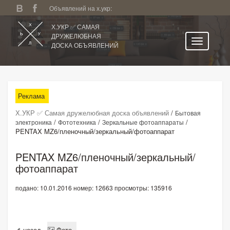
Объявлений на х.укр:
Х.УКР ✅ САМАЯ
ДРУЖЕЛЮБНАЯ
ДОСКА ОБЪЯВЛЕНИЙ
Главная
Все регионы
Реклама
Категории
Х.УКР ✅ Самая дружелюбная доска объявлений
/
Бытовая
Избранное
/
/
/
электроника
Фототехника
Зеркальные фотоаппараты
PENTAX MZ6/пленочный/зеркальный/фотоаппарат
Личный кабинет
Поиск по сайту
PENTAX MZ6/пленочный/зеркальный/
фотоаппарат
Подать объявление
подано: 10.01.2016
номер: 12663
просмотры: 135916
назад
Фото