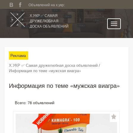
Объявлений на х.укр:
Х.УКР ✅ САМАЯ
ДРУЖЕЛЮБНАЯ
ДОСКА ОБЪЯВЛЕНИЙ
Главная
Чернигов и область
Реклама
Категории
Х.УКР ✅ Самая дружелюбная доска объявлений
/
Избранное
Информация по теме «мужская виагра»
Личный кабинет
Информация по теме «мужская виагра»
Поиск по сайту
Подать объявление
Всего: 78 объявлений