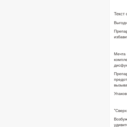
Текст
Выгодн
Препар
избави
Мечта 
компле
дисфун
Препар
предот
вызыва
Упаков
*Сверх
Возбуж
удивит