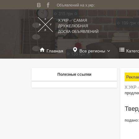
Объявлений на х.укр:
Х.УКР ✅ САМАЯ
ДРУЖЕЛЮБНАЯ
ДОСКА ОБЪЯВЛЕНИЙ
Главная
Все регионы
Катег
Полезные ссылки
Рекла
Х.УКР 
продле
Твер
подано: