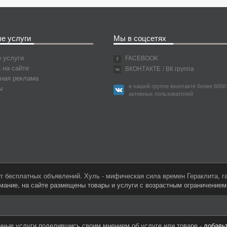
е услуги
Мы в соцсетях
 услуги
FACEBOOK
 на сайте
ВКОНТАКТЕ
/ ВК группа
ная реклама
в нашей группе вконтакте более 6000
ы
активных пользователей
 бесплатных объявлений. Хуль - мифическая сила времен Гераклита, 
мание, на сайте размещены товары и услуги с возрастным ограничение
нные услуги поделившись своим мнением об услуге или товаре -
добавь