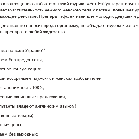
ю к воплощению любых фантазий фурию. «Sеx Fairy» гарантирует
ает чувствительность нежного женского тела к ласкам, повышает ур
дающее действие. Препарат эффективен для молодых девушек и д
девушка» не наносит вреда организму, не обладает вкусом и запах
ь препарат с любой жидкостью.
авка по всей Украине**
аем без предоплаты;
атная консультация;
ий ассортимент мужских и женских возбудителей!
я анонимность 100%;
есные акционные предложения;
льтанты владеют английским языком!
твенные товары;
пные цены;
аем без выходных;