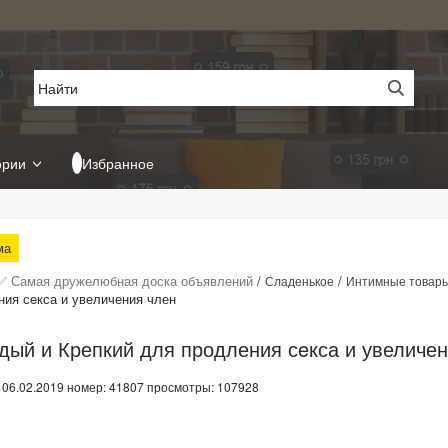
ории
Избранное
ма
✅ Самая дружелюбная доска объявлений
/
/
Сладенькое
Интимные товар
ния сeкса и увеличения член
дый и Крепкий для продления сeкса и увеличен
 06.02.2019
номер: 41807
просмотры: 107928