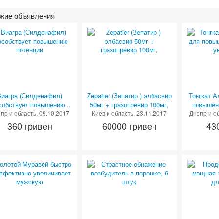
жие объявления
Виагра (Силденафил)
Zepatier (Зепатир ) элбасвир
Тонгкат А
собствует повышению...
50мг + гразопревир 100мг,
повышени
пр и область
, 09.10.2017
Киев и область
, 23.11.2017
Днепр и о
360 гривен
60000 гривен
43