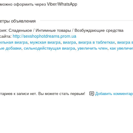
 можно оформить через Viber/WhatsApp
етры объявления
рия:
Сладенькое
/
Интимные товары
/
Возбуждающие средства
сайта:
http://sexshophotdreams.prom.ua
ильная виагра
,
мужская виагра
,
виагра
,
виагра в таблетках
,
виагра 
ые добавки
,
сильнодействущая виагра
,
увеличить член
,
как увеличи
тариев к записи нет. Вы можете стать первым!
Добавить комментар