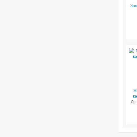
Зол
М
ка
Дне