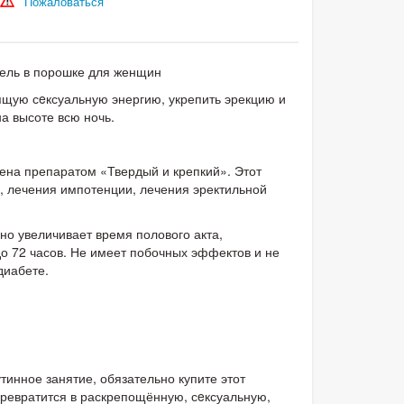
Пожаловаться
ель в порошке для женщин
щую сeксуальную энергию, укрепить эрекцию и
а высоте всю ночь.
ена препаратом «Твердый и крепкий». Этот
, лечения импотенции, лечения эректильной
о увеличивает время полового акта,
о 72 часов. Не имеет побочных эффектов и не
диабете.
инное занятие, обязательно купите этот
превратится в раскрепощённую, сeксуальную,