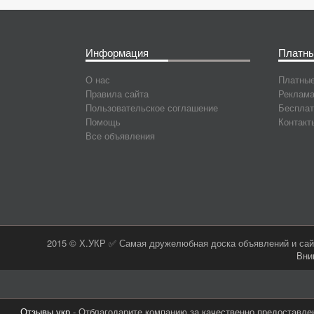
Информация
Платны
О нас
Платные
Правила сайта
Реклама
Пользовательское соглашение
Бесплат
Помощь
Контакт
Все объявления
2015 © Х.УКР ✅ Самая дружелюбная доска объявлений и сайт
Вни
Отзывы.укр
- Отблагодарите компанию за качественно предоставле