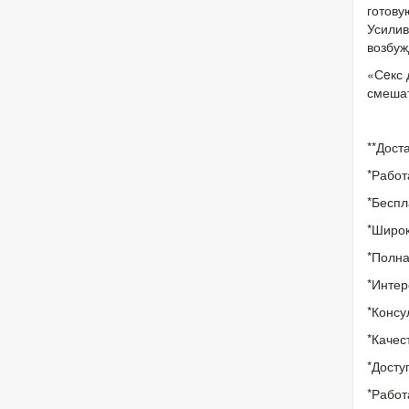
готову
Усилив
возбуж
«Сeкс 
смешат
**Дост
*Работ
*Беспл
*Широк
*Полна
*Интер
*Консу
*Качес
*Досту
*Работ