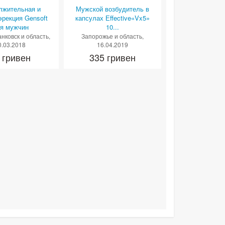
лжительная и
Мужской возбудитель в
рекция Gensoft
капсулах Еffective«Vx5»
я мужчин
10...
нковск и область
,
Запорожье и область
,
0.03.2018
16.04.2019
 гривен
335 гривен