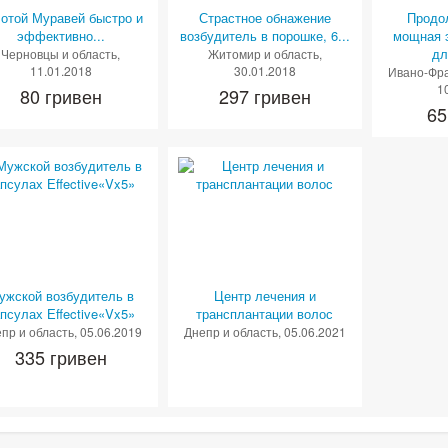
отой Муравей быстро и
Страстное обнажение
Продо
эффективно...
возбудитель в порошке, 6...
мощная э
дл
Черновцы и область
,
Житомир и область
,
11.01.2018
30.01.2018
Ивано-Фра
1
80 гривен
297 гривен
65
ужской возбудитель в
Центр лечения и
псулах Еffective«Vx5»
трансплантации волос
пр и область
, 05.06.2019
Днепр и область
, 05.06.2021
335 гривен