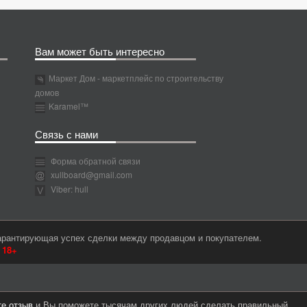
Вам может быть интересно
Маркет Дом - маркетплейс по строительству
домов
Karamel™
Связь с нами
Форма обратной связи
xullboard@gmail.com
Viber: hull
гарантирующая успех сделки между продавцом и покупателем.
м
18+
те отзыв
и Вы поможете тысячам других людей сделать правильный