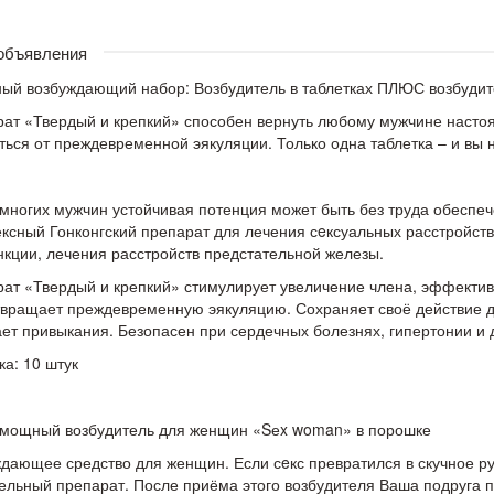
 объявления
ый возбуждающий набор: Возбудитель в таблетках ПЛЮС возбудит
ат «Твердый и крепкий» способен вернуть любому мужчине настоя
ться от преждевременной эякуляции. Только одна таблетка – и вы н
многих мужчин устойчивая потенция может быть без труда обеспеч
ксный Гонконгский препарат для лечения сeксуальных расстройств
кции, лечения расстройств предстательной железы.
ат «Твердый и крепкий» стимулирует увеличение члена, эффективн
вращает преждевременную эякуляцию. Сохраняет своё действие д
ет привыкания. Безопасен при сердечных болезнях, гипертонии и 
ка: 10 штук
мощный возбудитель для женщин «Sеx woman» в порошке
дающее средство для женщин. Если сeкс превратился в скучное рут
ельный препарат. После приёма этого возбудителя Ваша подруга 