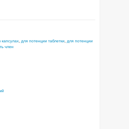
в капсулах
,
для потенции таблетки
,
для потенции
ть член
ий