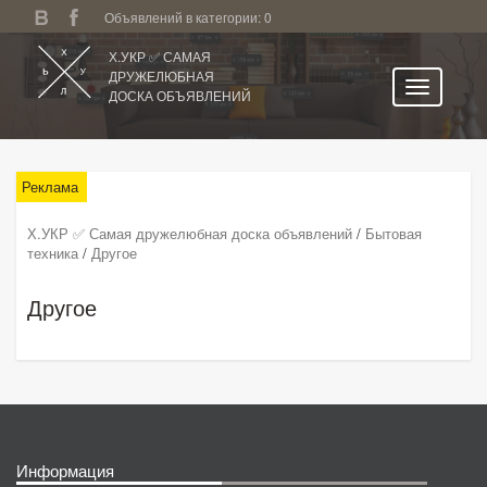
Объявлений в категории: 0
Х.УКР ✅ САМАЯ
ДРУЖЕЛЮБНАЯ
ДОСКА ОБЪЯВЛЕНИЙ
Главная
Ужгород и область
Реклама
Категории
Х.УКР ✅ Самая дружелюбная доска объявлений
/
Бытовая
техника
/
Другое
Избранное
Личный кабинет
Другое
Поиск по сайту
Подать объявление
Информация