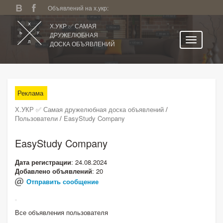
Объявлений на х.укр:
Х.УКР ✅ САМАЯ
ДРУЖЕЛЮБНАЯ
ДОСКА ОБЪЯВЛЕНИЙ
Главная
Все регионы
Реклама
Категории
Х.УКР ✅ Самая дружелюбная доска объявлений
/
Избранное
Пользователи
/
EasyStudy Company
Личный кабинет
EasyStudy Company
Поиск по сайту
Дата регистрации
: 24.08.2024
Подать объявление
Добавлено объявлений
: 20
Отправить сообщение
Все объявления пользователя