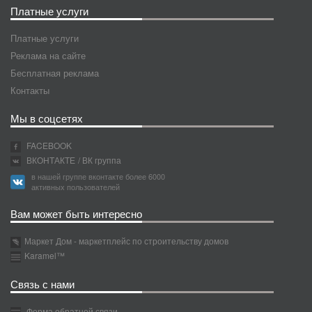
Платные услуги
Платные услуги
Реклама на сайте
Бесплатная реклама
Контакты
Мы в соцсетях
FACEBOOK
ВКОНТАКТЕ
/ ВК группа
в нашей группе вконтакте более 6000
активных пользователей
Вам может быть интересно
Маркет Дом - маркетплейс по строительству домов
Karamel™
Связь с нами
Форма обратной связи