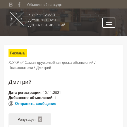
Объявлений на х.укр:
Х.УКР ✅ САМАЯ
ДРУЖЕЛЮБНАЯ
ДОСКА ОБЪЯВЛЕНИЙ
Главная
Все регионы
Реклама
Категории
Х.УКР ✅ Самая дружелюбная доска объявлений
/
Избранное
Пользователи
/
Дмитрий
Личный кабинет
Дмитрий
Поиск по сайту
Дата регистрации
: 10.11.2021
Подать объявление
Добавлено объявлений
: 1
Отправить сообщение
Репутация:
0