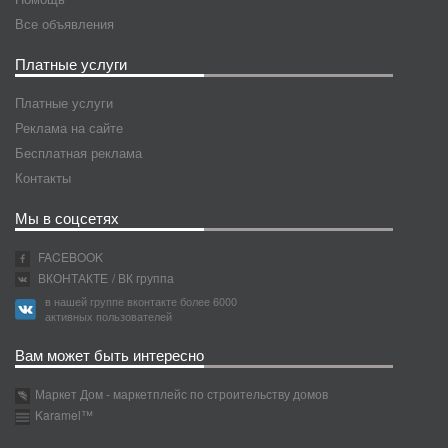
Все объявления
Платные услуги
Платные услуги
Реклама на сайте
Бесплатная реклама
Контакты
Мы в соцсетях
FACEBOOK
ВКОНТАКТЕ
/ ВК группа
в нашей группе вконтакте более 6000
активных пользователей
Вам может быть интересно
Маркет Дом - маркетплейс по строительству домов
Karamel™