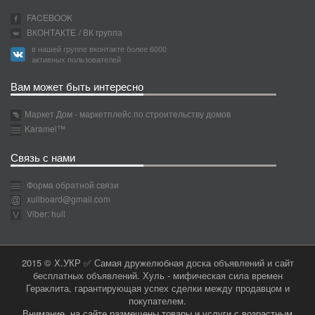
FACEBOOK
ВКОНТАКТЕ
/ ВК группа
в нашей группе вконтакте более 6000
активных пользователей
Вам может быть интересно
Маркет Дом - маркетплейс по строительству домов
Karamel™
Связь с нами
Форма обратной связи
xullboard@gmail.com
Viber: hull
2015 © Х.УКР ✅ Самая дружелюбная доска объявлений и сайт
бесплатных объявлений. Хуль - мифическая сила времен
Гераклита, гарантирующая успех сделки между продавцом и
покупателем.
Внимание, на сайте размещены товары и услуги с возрастным