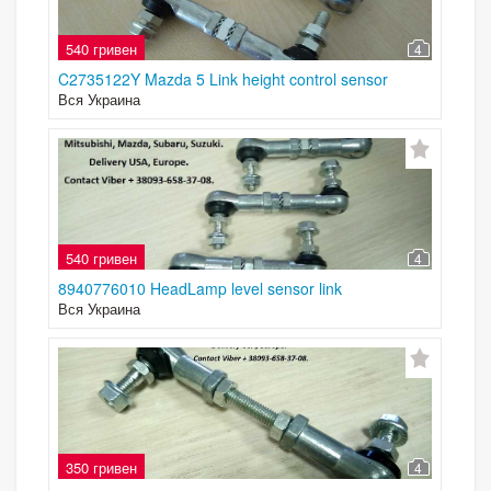
540 гривен
4
C2735122Y Mazda 5 Link height control sensor
Вся Украина
540 гривен
4
8940776010 HeadLamp level sensor link
Вся Украина
350 гривен
4