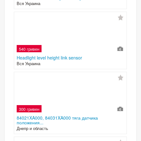
Вся Украина
540 гривен
4
Headlight level height link sensor
Вся Украина
300 гривен
4
84021XA000, 84031XA000 тяга датчика
положения...
Днепр и область