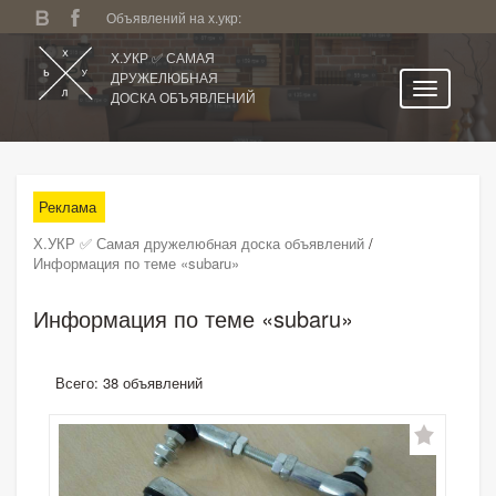
Объявлений на х.укр:
Х.УКР ✅ САМАЯ
ДРУЖЕЛЮБНАЯ
ДОСКА ОБЪЯВЛЕНИЙ
Главная
Все регионы
Реклама
Категории
Х.УКР ✅ Самая дружелюбная доска объявлений
/
Избранное
Информация по теме «subaru»
Личный кабинет
Информация по теме «subaru»
Поиск по сайту
Подать объявление
Всего: 38 объявлений