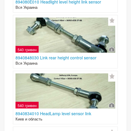
894080E010 Headlight level height link sensor
Вся Украина
540 гривен
4
8940848030 Link rear height control sensor
Вся Украина
540 гривен
4
8940834010 HeadLamp level sensor link
Киев и область