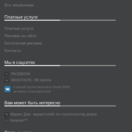
Все объявления
Платные услуги
Платные услуги
Реклама на сайте
Бесплатная реклама
Контакты
Мы в соцсетях
FACEBOOK
ВКОНТАКТЕ
/ ВК группа
в нашей группе вконтакте более 6000
активных пользователей
Вам может быть интересно
Маркет Дом - маркетплейс по строительству домов
Karamel™