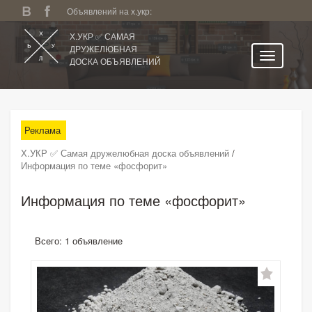
Объявлений на х.укр:
Х.УКР ✅ САМАЯ
ДРУЖЕЛЮБНАЯ
ДОСКА ОБЪЯВЛЕНИЙ
Главная
Все регионы
Реклама
Категории
Х.УКР ✅ Самая дружелюбная доска объявлений
/
Избранное
Информация по теме «фосфорит»
Личный кабинет
Информация по теме «фосфорит»
Поиск по сайту
Подать объявление
Всего: 1 объявление