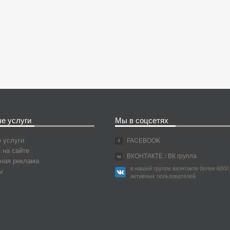
е услуги
Мы в соцсетях
 услуги
FACEBOOK
 на сайте
ВКОНТАКТЕ
/ ВК группа
ная реклама
в нашей группе вконтакте более 6000
ы
активных пользователей