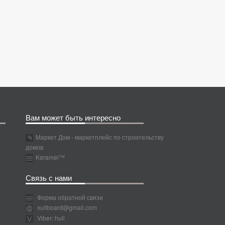
Вам может быть интересно
Маркет Дом - маркетплейс по строительству
домов
Karamel™
Связь с нами
Форма обратной связи
xullboard@gmail.com
Viber: hull