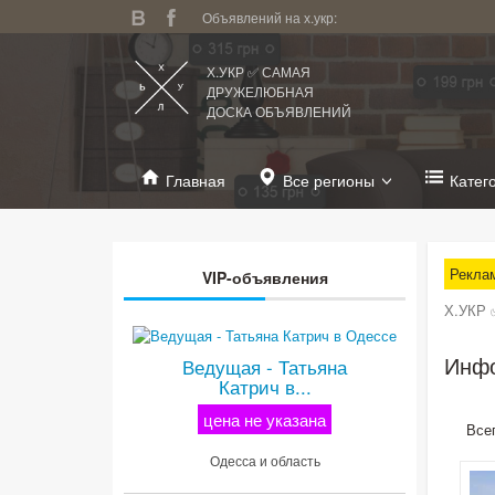
Объявлений на х.укр:
Х.УКР ✅ САМАЯ
ДРУЖЕЛЮБНАЯ
ДОСКА ОБЪЯВЛЕНИЙ
Главная
Все регионы
Катег
Рекла
VIP-объявления
Х.УКР 
Инфо
Ведущая - Татьяна
Катрич в...
цена не указана
Все
Одесса и область