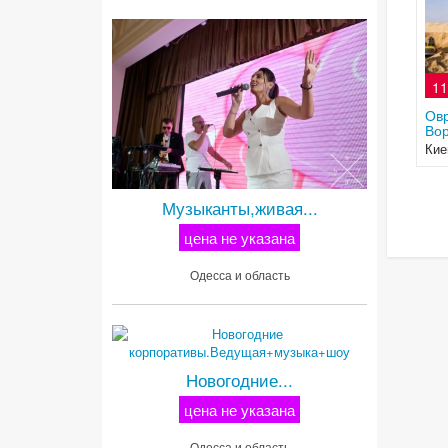
11
Овр
Вор
Кие
Музыканты,живая...
цена не указана
Одесса и область
Новогодние...
цена не указана
Одесса и область