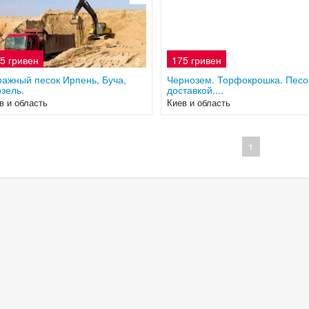
5 гривен
175 гривен
2
ажный песок Ирпень, Буча,
Чернозем. Торфокрошка. Песо
зель.
доставкой....
в и область
Киев и область
1