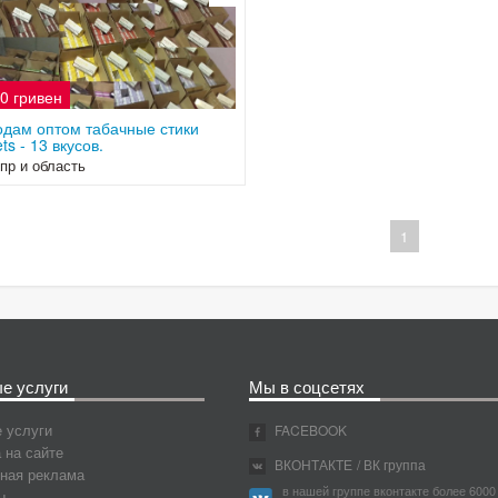
0 гривен
дам оптом табачные стики
ts - 13 вкусов.
пр и область
1
е услуги
Мы в соцсетях
 услуги
FACEBOOK
 на сайте
ВКОНТАКТЕ
/ ВК группа
ная реклама
в нашей группе вконтакте более 6000
ы