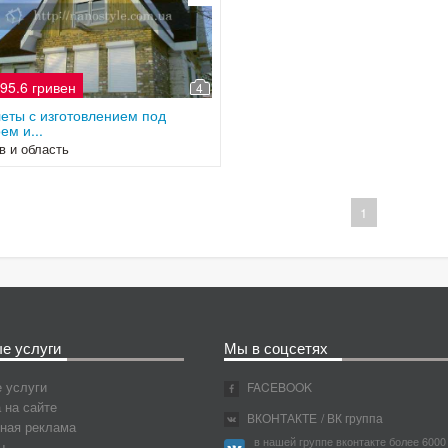
95.6 гривен
4
еты с изготовлением под
ем и...
в и область
1
е услуги
Мы в соцсетях
 услуги
FACEBOOK
 на сайте
ВКОНТАКТЕ
/ ВК группа
ная реклама
в нашей группе вконтакте более 6000
ы