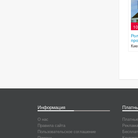
10
Рол
про
Кие
Информация
Платны
О нас
Платные
Правила сайта
Реклама
Пользовательское соглашение
Бесплат
Помощь
Контакт