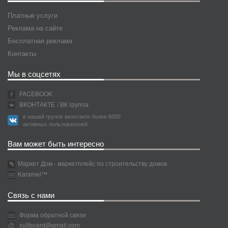
Платные услуги
Реклама на сайте
Бесплатная реклама
Контакты
Мы в соцсетях
FACEBOOK
ВКОНТАКТЕ
/ ВК группа
в нашей группе вконтакте более 6000
активных пользователей
Вам может быть интересно
Маркет Дом - маркетплейс по строительству домов
Karamel™
Связь с нами
Форма обратной связи
xullboard@gmail.com