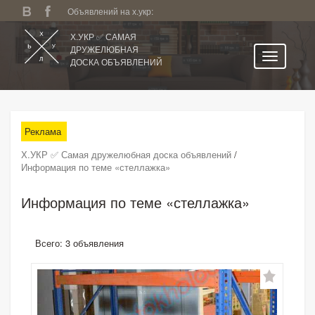
Объявлений на х.укр:
Х.УКР ✅ САМАЯ
ДРУЖЕЛЮБНАЯ
ДОСКА ОБЪЯВЛЕНИЙ
Главная
Все регионы
Реклама
Категории
Х.УКР ✅ Самая дружелюбная доска объявлений
/
Избранное
Информация по теме «стеллажка»
Личный кабинет
Информация по теме «стеллажка»
Поиск по сайту
Подать объявление
Всего: 3 объявления