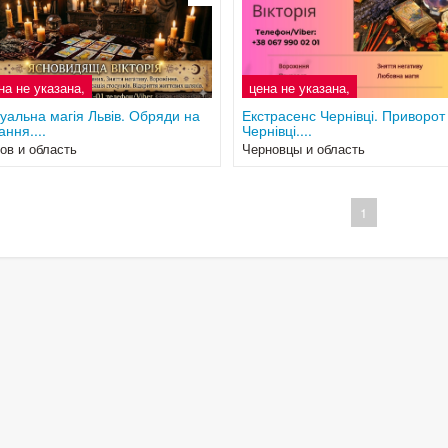
на не указана,
цена не указана,
уальна магія Львів. Обряди на
Екстрасенс Чернівці. Приворот
ання....
Чернівці....
ов и область
Черновцы и область
1