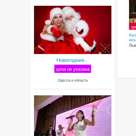
це
Рит
кох
Льв
Новогодние...
цена не указана
Одесса и область