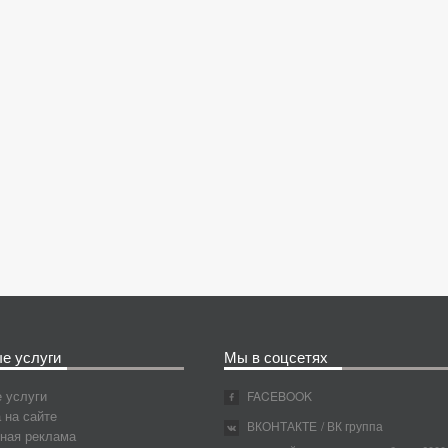
е услуги
Мы в соцсетях
 услуги
FACEBOOK
 на сайте
ВКОНТАКТЕ
/ ВК группа
ная реклама