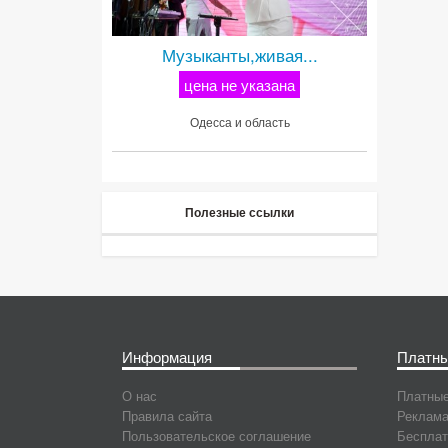
Музыканты,живая...
цена не указана
Одесса и область
Полезные ссылки
Информация
Платны
О нас
Платные
Правила сайта
Реклама
Пользовательское соглашение
Бесплат