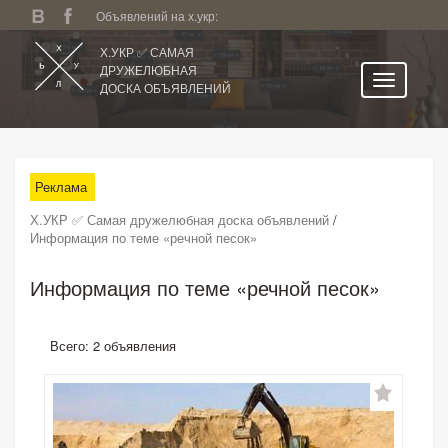
Объявлений на х.укр:
Х.УКР ✅ САМАЯ
ДРУЖЕЛЮБНАЯ
ДОСКА ОБЪЯВЛЕНИЙ
Главная
Все регионы
Реклама
Категории
Х.УКР ✅ Самая дружелюбная доска объявлений
/
Избранное
Информация по теме «речной песок»
Личный кабинет
Информация по теме «речной песок»
Поиск по сайту
Подать объявление
Всего: 2 объявления