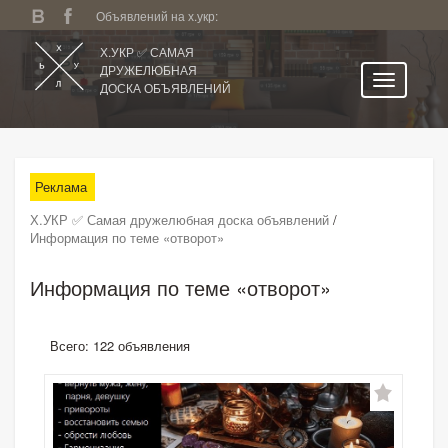
Объявлений на х.укр:
Х.УКР ✅ САМАЯ
ДРУЖЕЛЮБНАЯ
ДОСКА ОБЪЯВЛЕНИЙ
Главная
Все регионы
Реклама
Категории
Х.УКР ✅ Самая дружелюбная доска объявлений
/
Избранное
Информация по теме «отворот»
Личный кабинет
Информация по теме «отворот»
Поиск по сайту
Подать объявление
Всего: 122 объявления