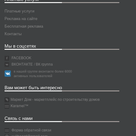
Платные услуги
Реклама на сайте
Бесплатная реклама
Контакты
Мы в соцсетях
FACEBOOK
ВКОНТАКТЕ
/ ВК группа
в нашей группе вконтакте более 6000
активных пользователей
Вам может быть интересно
Маркет Дом - маркетплейс по строительству домов
Karamel™
Связь с нами
Форма обратной связи
xullboard@gmail.com