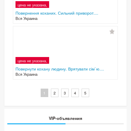
цена не указана,
Повернення коханих. Сильний приворот....
Вся Украина
цена не указана,
Повернути кохану людину. Врятувати сім`ю....
Вся Украина
1
2
3
4
5
VIP-объявления