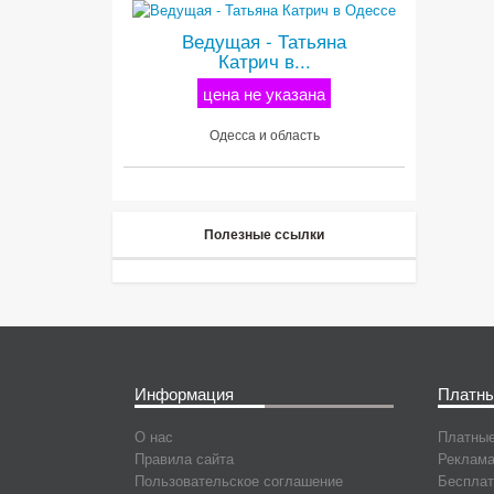
Ведущая - Татьяна
Катрич в...
цена не указана
Одесса и область
Полезные ссылки
Информация
Платны
О нас
Платные
Правила сайта
Реклама
Пользовательское соглашение
Бесплат