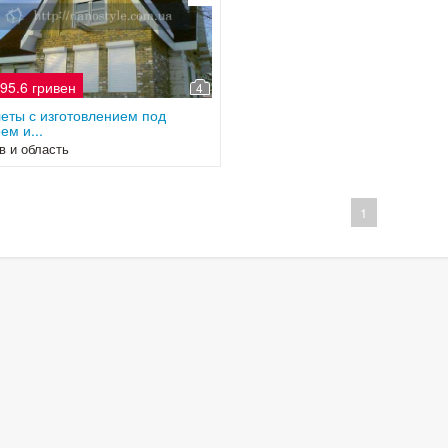
95.6 гривен
4
еты с изготовлением под
ем и...
в и область
1