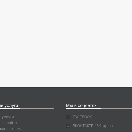
е услуги
Мы в соцсетях
 услуги
FACEBOOK
 на сайте
ВКОНТАКТЕ
/ ВК группа
ная реклама