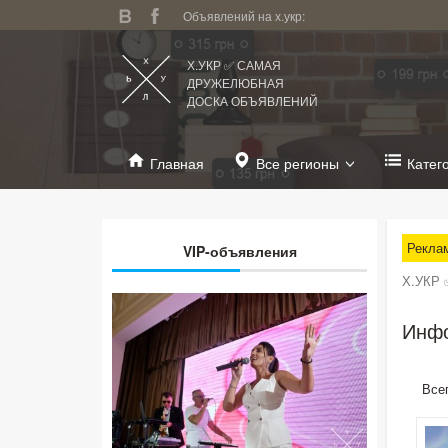
Объявлений на х.укр:
Х.УКР ✅ САМАЯ
ДРУЖЕЛЮБНАЯ
ДОСКА ОБЪЯВЛЕНИЙ
Главная
Все регионы
Катег
Рекла
VIP-объявления
Х.УКР 
Инфо
Все