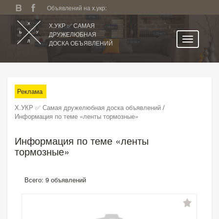
Объявлений на х.укр:
Х.УКР ✅ САМАЯ
ДРУЖЕЛЮБНАЯ
ДОСКА ОБЪЯВЛЕНИЙ
Главная
Все регионы
Реклама
Категории
Х.УКР ✅ Самая дружелюбная доска объявлений
/
Избранное
Информация по теме «ленты тормозные»
Личный кабинет
Информация по теме «ленты
Поиск по сайту
тормозные»
Подать объявление
Всего: 9 объявлений