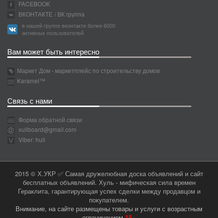
FACEBOOK
ВКОНТАКТЕ
/ ВК группа
в нашей группе вконтакте более 6000
активных пользователей
Вам может быть интересно
Маркет Дом - маркетплейс по строительству домов
Karamel™
Связь с нами
Форма обратной связи
xullboard@gmail.com
Viber: hull
2015 © Х.УКР ✅ Самая дружелюбная доска объявлений и сайт
бесплатных объявлений. Хуль - мифическая сила времен
Гераклита, гарантирующая успех сделки между продавцом и
покупателем.
Внимание, на сайте размещены товары и услуги с возрастным
ограничением
18+