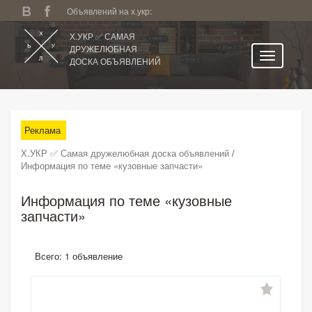
Объявлений на х.укр:
Х.УКР ✅ САМАЯ
ДРУЖЕЛЮБНАЯ
ДОСКА ОБЪЯВЛЕНИЙ
Главная
Все регионы
Реклама
Категории
Х.УКР ✅ Самая дружелюбная доска объявлений
/
Избранное
Информация по теме «кузовные запчасти»
Личный кабинет
Информация по теме «кузовные
Поиск по сайту
запчасти»
Подать объявление
Всего: 1 объявление