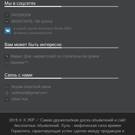
Мы в соцсетях
FACEBOOK
ВКОНТАКТЕ
/ ВК группа
в нашей группе вконтакте более 6000
активных пользователей
Вам может быть интересно
Маркет Дом - маркетплейс по строительству домов
Karamel™
Связь с нами
Форма обратной связи
xullboard@gmail.com
Viber: hull
2015 © Х.УКР ✅ Самая дружелюбная доска объявлений и сайт
бесплатных объявлений. Хуль - мифическая сила времен
Гераклита, гарантирующая успех сделки между продавцом и